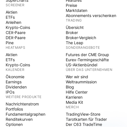
Supercharts
Features
SCREENER
Preise
Marktdaten
Aktien
Abonnements verschenken
ETFs
TRADING
Anleihen
Krypto-Coins
Übersicht
CEX-Paare
Broker
DEX-Paare
Broker-Vergleich
Pine
The Leap
HEATMAPS
SONDERANGEBOTE
Aktien
Futures der CME Group
ETFs
Eurex-Termingeschäfte
Krypto-Coins
US-Aktienbündel
KALENDER
ÜBER DAS UNTERNEHMEN
Ökonomie
Wer wir sind
Earnings
Weltraummission
Dividenden
Blog
IPOs
Hilfe Center
WEITERE PRODUKTE
Karrieren
Media Kit
Nachrichtenstrom
MERCH
Portfolios
Fundamentalgraphen
TradingView-Store
Renditekurven
Tarotkarten für Trader
Optionen
Der C63 TradeTime