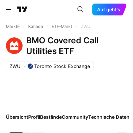
Auf geht's
Märkte
/
Kanada
/
ETF-Markt
/
ZWU
BMO Covered Call
Utilities ETF
ZWU
Toronto Stock Exchange
Übersicht
Profil
Bestände
Community
Technische Daten
S