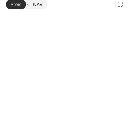
Preis
Mehr
NAV