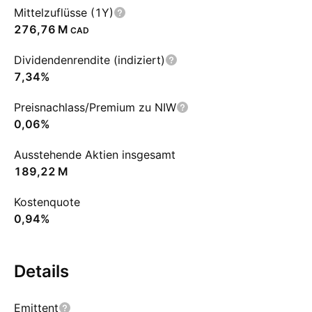
Mittelzuflüsse (1Y)
‪276,76 M‬
CAD
Dividendenrendite (indiziert)
7,34%
Preisnachlass/Premium zu NIW
0,06%
Ausstehende Aktien insgesamt
‪189,22 M‬
Kostenquote
0,94%
Details
Emittent