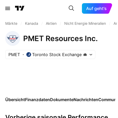
Auf geht's
Märkte
/
Kanada
/
Aktien
/
Nicht Energie Mineralien
/
An
PMET Resources Inc.
PMET
Toronto Stock Exchange
Übersicht
Finanzdaten
Dokumente
Nachrichten
Communi
Vorherige saisonale Performance