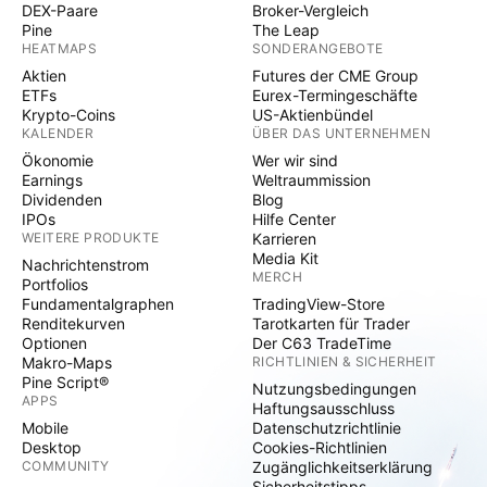
DEX-Paare
Broker-Vergleich
Pine
The Leap
HEATMAPS
SONDERANGEBOTE
Aktien
Futures der CME Group
ETFs
Eurex-Termingeschäfte
Krypto-Coins
US-Aktienbündel
KALENDER
ÜBER DAS UNTERNEHMEN
Ökonomie
Wer wir sind
Earnings
Weltraummission
Dividenden
Blog
IPOs
Hilfe Center
WEITERE PRODUKTE
Karrieren
Media Kit
Nachrichtenstrom
MERCH
Portfolios
Fundamentalgraphen
TradingView-Store
Renditekurven
Tarotkarten für Trader
Optionen
Der C63 TradeTime
Makro-Maps
RICHTLINIEN & SICHERHEIT
Pine Script®
Nutzungsbedingungen
APPS
Haftungsausschluss
Mobile
Datenschutzrichtlinie
Desktop
Cookies-Richtlinien
COMMUNITY
Zugänglichkeitserklärung
Sicherheitstipps