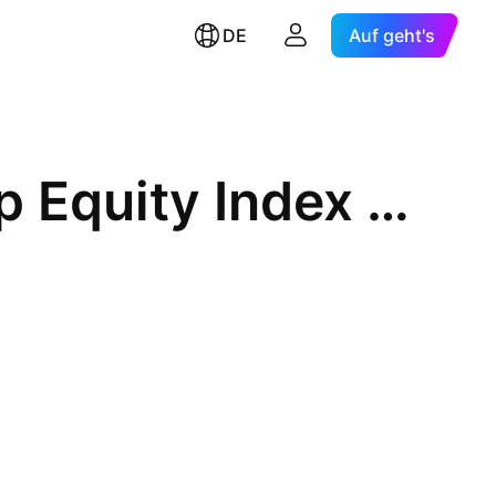
DE
Auf geht's
Desjardins American Mid Cap Equity Index ETF