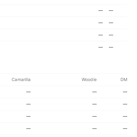
—
—
—
—
—
—
—
—
Camarilla
Woodie
DM
—
—
—
—
—
—
—
—
—
—
—
—