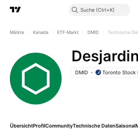
Suche
Märkte
/
Kanada
/
ETF-Markt
/
DMID
/
Technische Da
DMID
Toronto Stock
Übersicht
Profil
Community
Technische Daten
Saisonal