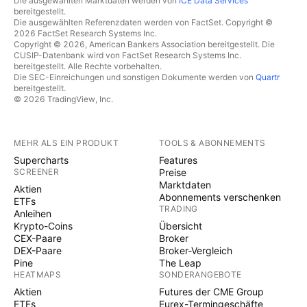
Die ausgewählten Marktdaten werden von
ICE Data Services
bereitgestellt.
Die ausgewählten Referenzdaten werden von FactSet. Copyright ©
2026 FactSet Research Systems Inc.
Copyright © 2026, American Bankers Association bereitgestellt. Die
CUSIP-Datenbank wird von FactSet Research Systems Inc.
bereitgestellt. Alle Rechte vorbehalten.
Die SEC-Einreichungen und sonstigen Dokumente werden von
Quartr
bereitgestellt.
© 2026 TradingView, Inc.
MEHR ALS EIN PRODUKT
TOOLS & ABONNEMENTS
Supercharts
Features
SCREENER
Preise
Marktdaten
Aktien
Abonnements verschenken
ETFs
TRADING
Anleihen
Krypto-Coins
Übersicht
CEX-Paare
Broker
DEX-Paare
Broker-Vergleich
Pine
The Leap
HEATMAPS
SONDERANGEBOTE
Aktien
Futures der CME Group
ETFs
Eurex-Termingeschäfte