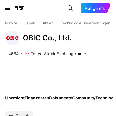
Auf geht's
Märkte
/
Japan
/
Aktien
/
Technologie Dienstleistungen
/
OBIC Co., Ltd.
4684
Tokyo Stock Exchange
Übersicht
Finanzdaten
Dokumente
Community
Technisch
Zurück