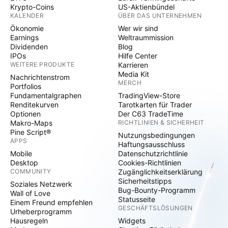
Krypto-Coins
US-Aktienbündel
KALENDER
ÜBER DAS UNTERNEHMEN
Ökonomie
Wer wir sind
Earnings
Weltraummission
Dividenden
Blog
IPOs
Hilfe Center
WEITERE PRODUKTE
Karrieren
Media Kit
Nachrichtenstrom
MERCH
Portfolios
Fundamentalgraphen
TradingView-Store
Renditekurven
Tarotkarten für Trader
Optionen
Der C63 TradeTime
Makro-Maps
RICHTLINIEN & SICHERHEIT
Pine Script®
Nutzungsbedingungen
APPS
Haftungsausschluss
Mobile
Datenschutzrichtlinie
Desktop
Cookies-Richtlinien
COMMUNITY
Zugänglichkeitserklärung
Sicherheitstipps
Soziales Netzwerk
Bug-Bounty-Programm
Wall of Love
Statusseite
Einem Freund empfehlen
GESCHÄFTSLÖSUNGEN
Urheberprogramm
Hausregeln
Widgets