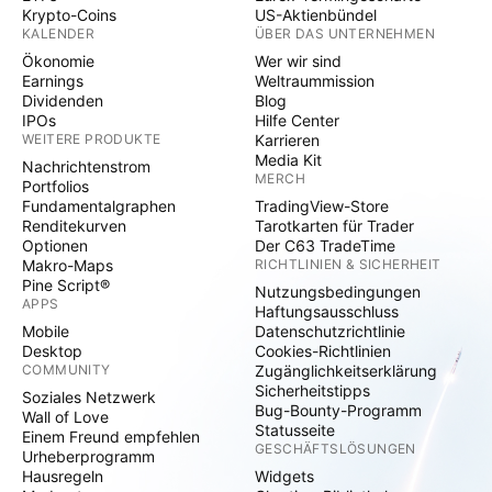
Krypto-Coins
US-Aktienbündel
KALENDER
ÜBER DAS UNTERNEHMEN
Ökonomie
Wer wir sind
Earnings
Weltraummission
Dividenden
Blog
IPOs
Hilfe Center
WEITERE PRODUKTE
Karrieren
Media Kit
Nachrichtenstrom
MERCH
Portfolios
Fundamentalgraphen
TradingView-Store
Renditekurven
Tarotkarten für Trader
Optionen
Der C63 TradeTime
Makro-Maps
RICHTLINIEN & SICHERHEIT
Pine Script®
Nutzungsbedingungen
APPS
Haftungsausschluss
Mobile
Datenschutzrichtlinie
Desktop
Cookies-Richtlinien
COMMUNITY
Zugänglichkeitserklärung
Sicherheitstipps
Soziales Netzwerk
Bug-Bounty-Programm
Wall of Love
Statusseite
Einem Freund empfehlen
GESCHÄFTSLÖSUNGEN
Urheberprogramm
Hausregeln
Widgets