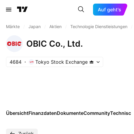
Auf geht's
Märkte
/
Japan
/
Aktien
/
Technologie Dienstleistungen
/
OBIC Co., Ltd.
4684
Tokyo Stock Exchange
Übersicht
Finanzdaten
Dokumente
Community
Technisch
Zurück