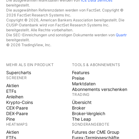
Die ausgewählten Marktdaten werden von
ICE Data Services
bereitgestellt.
Die ausgewählten Referenzdaten werden von FactSet. Copyright ©
2026 FactSet Research Systems Inc.
Copyright © 2026, American Bankers Association bereitgestellt. Die
CUSIP-Datenbank wird von FactSet Research Systems Inc.
bereitgestellt. Alle Rechte vorbehalten.
Die SEC-Einreichungen und sonstigen Dokumente werden von
Quartr
bereitgestellt.
© 2026 TradingView, Inc.
MEHR ALS EIN PRODUKT
TOOLS & ABONNEMENTS
Supercharts
Features
SCREENER
Preise
Marktdaten
Aktien
Abonnements verschenken
ETFs
TRADING
Anleihen
Krypto-Coins
Übersicht
CEX-Paare
Broker
DEX-Paare
Broker-Vergleich
Pine
The Leap
HEATMAPS
SONDERANGEBOTE
Aktien
Futures der CME Group
ETFs
Eurex-Termingeschäfte