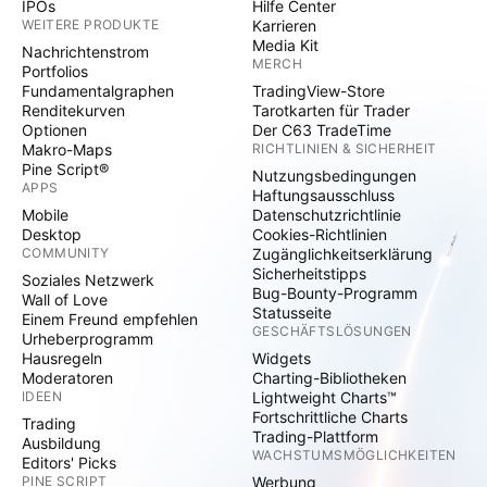
IPOs
Hilfe Center
WEITERE PRODUKTE
Karrieren
Media Kit
Nachrichtenstrom
MERCH
Portfolios
Fundamentalgraphen
TradingView-Store
Renditekurven
Tarotkarten für Trader
Optionen
Der C63 TradeTime
Makro-Maps
RICHTLINIEN & SICHERHEIT
Pine Script®
Nutzungsbedingungen
APPS
Haftungsausschluss
Mobile
Datenschutzrichtlinie
Desktop
Cookies-Richtlinien
COMMUNITY
Zugänglichkeitserklärung
Sicherheitstipps
Soziales Netzwerk
Bug-Bounty-Programm
Wall of Love
Statusseite
Einem Freund empfehlen
GESCHÄFTSLÖSUNGEN
Urheberprogramm
Hausregeln
Widgets
Moderatoren
Charting-Bibliotheken
IDEEN
Lightweight Charts™
Fortschrittliche Charts
Trading
Trading-Plattform
Ausbildung
WACHSTUMSMÖGLICHKEITEN
Editors' Picks
PINE SCRIPT
Werbung