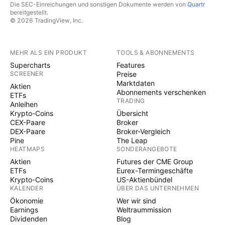
Die SEC-Einreichungen und sonstigen Dokumente werden von
Quartr
bereitgestellt.
© 2026 TradingView, Inc.
MEHR ALS EIN PRODUKT
TOOLS & ABONNEMENTS
Supercharts
Features
SCREENER
Preise
Marktdaten
Aktien
Abonnements verschenken
ETFs
TRADING
Anleihen
Krypto-Coins
Übersicht
CEX-Paare
Broker
DEX-Paare
Broker-Vergleich
Pine
The Leap
HEATMAPS
SONDERANGEBOTE
Aktien
Futures der CME Group
ETFs
Eurex-Termingeschäfte
Krypto-Coins
US-Aktienbündel
KALENDER
ÜBER DAS UNTERNEHMEN
Ökonomie
Wer wir sind
Earnings
Weltraummission
Dividenden
Blog