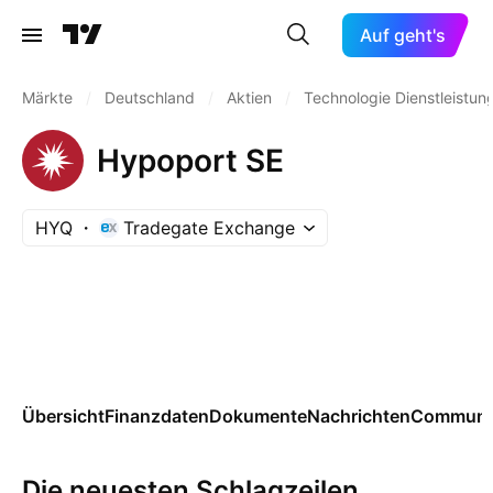
Auf geht's
Märkte
/
Deutschland
/
Aktien
/
Technologie Dienstleistun
Hypoport SE
HYQ
Tradegate Exchange
Übersicht
Finanzdaten
Dokumente
Nachrichten
Communi
Die neuesten Schlagzeilen