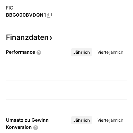
FIGI
BBG000BVDQN1
Finanzdaten
Performance
Jährlich
Mehr
Vierteljährlich
Umsatz zu Gewinn
Jährlich
Mehr
Vierteljährlich
Konversion