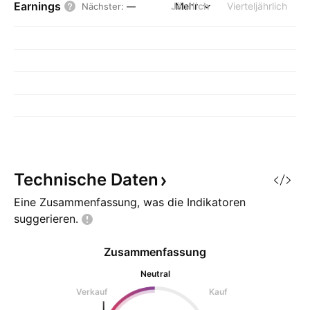
Earnings
Jährlich
Mehr
Vierteljährlich
Nächster
:
—
Technische
Daten
Eine Zusammenfassung, was die Indikatoren
suggerieren.
Zusammenfassung
Neutral
Verkauf
Kauf