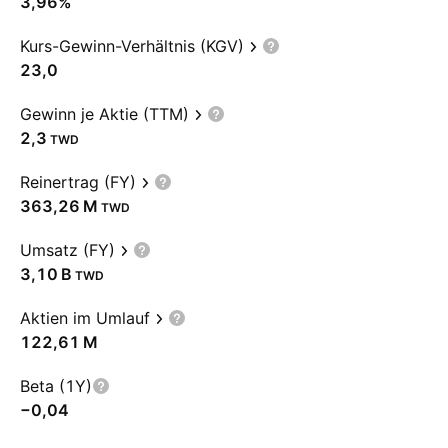
3,96%
Kurs-Gewinn-Verhältnis (KGV)
23,0
Gewinn je Aktie (TTM)
2,3
TWD
Reinertrag (FY)
‪363,26 M‬
TWD
Umsatz (FY)
‪3,10 B‬
TWD
Aktien im Umlauf
‪122,61 M‬
Beta (1Y)
−0,04