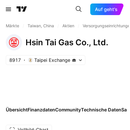
Auf geht's
Märkte
/
Taiwan, China
/
Aktien
/
Versorgungseinrichtung
Hsin Tai Gas Co., Ltd.
8917
Taipei Exchange
Übersicht
Finanzdaten
Community
Technische Daten
Sai
Vollbild-Chart