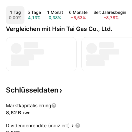
1 Tag
5 Tage
1 Monat
6 Monate
Seit Jahresbeginn
0,00%
4,13%
0,38%
−6,53%
−8,78%
Vergleichen mit Hsin Tai Gas Co., Ltd.
Schlüsseldaten
Marktkapitalisierung
‪8,62 B‬
TWD
Dividendenrendite (indiziert)