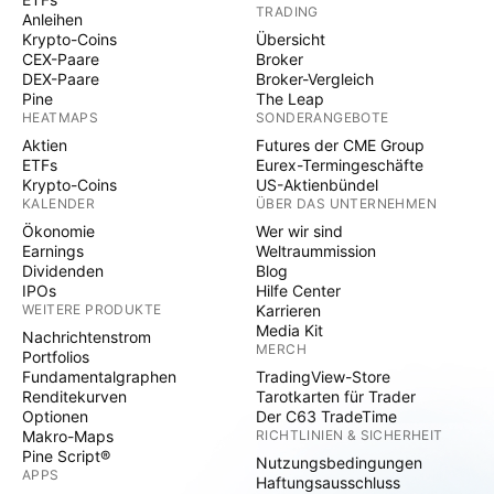
TRADING
Anleihen
Krypto-Coins
Übersicht
CEX-Paare
Broker
DEX-Paare
Broker-Vergleich
Pine
The Leap
HEATMAPS
SONDERANGEBOTE
Aktien
Futures der CME Group
ETFs
Eurex-Termingeschäfte
Krypto-Coins
US-Aktienbündel
KALENDER
ÜBER DAS UNTERNEHMEN
Ökonomie
Wer wir sind
Earnings
Weltraummission
Dividenden
Blog
IPOs
Hilfe Center
WEITERE PRODUKTE
Karrieren
Media Kit
Nachrichtenstrom
MERCH
Portfolios
Fundamentalgraphen
TradingView-Store
Renditekurven
Tarotkarten für Trader
Optionen
Der C63 TradeTime
Makro-Maps
RICHTLINIEN & SICHERHEIT
Pine Script®
Nutzungsbedingungen
APPS
Haftungsausschluss