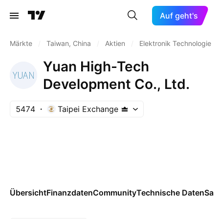
Auf geht's
Märkte
/
Taiwan, China
/
Aktien
/
Elektronik Technologie
Yuan High-Tech
Development Co., Ltd.
5474
Taipei Exchange
Übersicht
Finanzdaten
Community
Technische Daten
Sai