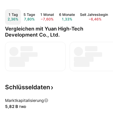
1 Tag
5 Tage
1 Monat
6 Monate
Seit Jahresbeginn
2,36%
7,80%
−7,60%
1,33%
−6,46%
Vergleichen mit Yuan High-Tech
Development Co., Ltd.
Schlüsseldaten
Marktkapitalisierung
‪5,82 B‬
TWD