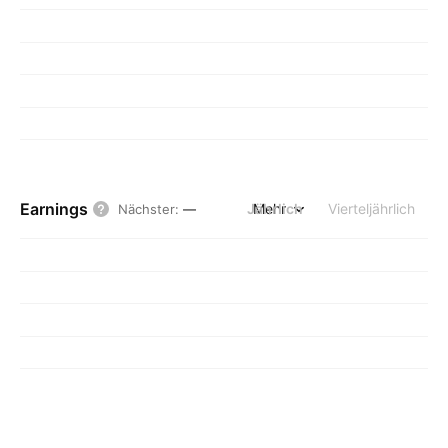
Earnings
Jährlich
Mehr
Vierteljährlich
Nächster
:
—