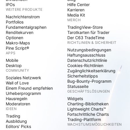
IPOs
Hilfe Center
WEITERE PRODUKTE
Karrieren
Media Kit
Nachrichtenstrom
MERCH
Portfolios
Fundamentalgraphen
TradingView-Store
Renditekurven
Tarotkarten für Trader
Optionen
Der C63 TradeTime
Makro-Maps
RICHTLINIEN & SICHERHEIT
Pine Script®
Nutzungsbedingungen
APPS
Haftungsausschluss
Mobile
Datenschutzrichtlinie
Desktop
Cookies-Richtlinien
COMMUNITY
Zugänglichkeitserklärung
Sicherheitstipps
Soziales Netzwerk
Bug-Bounty-Programm
Wall of Love
Statusseite
Einem Freund empfehlen
GESCHÄFTSLÖSUNGEN
Urheberprogramm
Hausregeln
Widgets
Moderatoren
Charting-Bibliotheken
IDEEN
Lightweight Charts™
Fortschrittliche Charts
Trading
Trading-Plattform
Ausbildung
WACHSTUMSMÖGLICHKEITEN
Editors' Picks