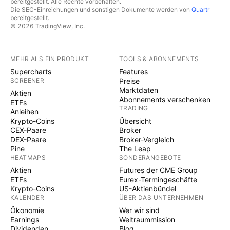
bereitgestellt. Alle Rechte vorbehalten.
Die SEC-Einreichungen und sonstigen Dokumente werden von
Quartr
bereitgestellt.
© 2026 TradingView, Inc.
MEHR ALS EIN PRODUKT
TOOLS & ABONNEMENTS
Supercharts
Features
SCREENER
Preise
Marktdaten
Aktien
Abonnements verschenken
ETFs
TRADING
Anleihen
Krypto-Coins
Übersicht
CEX-Paare
Broker
DEX-Paare
Broker-Vergleich
Pine
The Leap
HEATMAPS
SONDERANGEBOTE
Aktien
Futures der CME Group
ETFs
Eurex-Termingeschäfte
Krypto-Coins
US-Aktienbündel
KALENDER
ÜBER DAS UNTERNEHMEN
Ökonomie
Wer wir sind
Earnings
Weltraummission
Dividenden
Blog