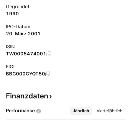
Gegründet
1990
IPO-Datum
20. März 2001
ISIN
TW0005474001
FIGI
BBG000GYQT50
Finanzdaten
Performance
Jährlich
Mehr
Vierteljährlich