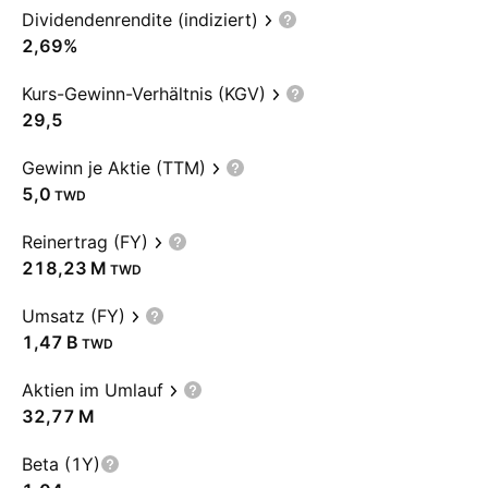
Dividendenrendite (indiziert)
2,69%
Kurs-Gewinn-Verhältnis (KGV)
29,5
Gewinn je Aktie (TTM)
5,0
TWD
Reinertrag (FY)
‪218,23 M‬
TWD
Umsatz (FY)
‪1,47 B‬
TWD
Aktien im Umlauf
‪32,77 M‬
Beta (1Y)