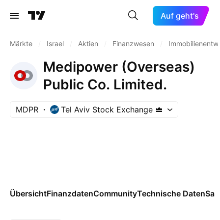
Auf geht's
Märkte
/
Israel
/
Aktien
/
Finanzwesen
/
Immobilienentw
Medipower (Overseas)
Public Co. Limited.
MDPR
Tel Aviv Stock Exchange
Übersicht
Finanzdaten
Community
Technische Daten
Sai