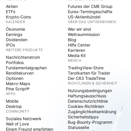
Aktien
Futures der CME Group
ETFs
Eurex-Termingeschäfte
Krypto-Coins
US-Aktienbündel
KALENDER
ÜBER DAS UNTERNEHMEN
Ökonomie
Wer wir sind
Earnings
Weltraummission
Dividenden
Blog
IPOs
Hilfe Center
WEITERE PRODUKTE
Karrieren
Media Kit
Nachrichtenstrom
MERCH
Portfolios
Fundamentalgraphen
TradingView-Store
Renditekurven
Tarotkarten für Trader
Optionen
Der C63 TradeTime
Makro-Maps
RICHTLINIEN & SICHERHEIT
Pine Script®
Nutzungsbedingungen
APPS
Haftungsausschluss
Mobile
Datenschutzrichtlinie
Desktop
Cookies-Richtlinien
COMMUNITY
Zugänglichkeitserklärung
Sicherheitstipps
Soziales Netzwerk
Bug-Bounty-Programm
Wall of Love
Statusseite
Einem Freund empfehlen