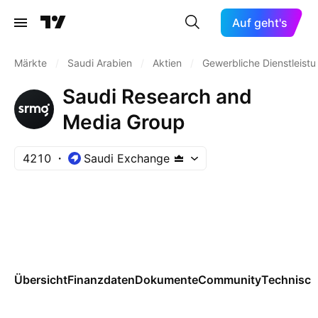
Auf geht's
Märkte
/
Saudi Arabien
/
Aktien
/
Gewerbliche Dienstleist
Saudi Research and
Media Group
4210
Saudi Exchange
Übersicht
Finanzdaten
Dokumente
Community
Technisch