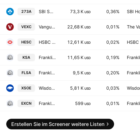
SBI Saudi Arabia Equity Exchange Traded Fund Units
73,3 K
0,36%
SBI Ho
273A
USD
Vanguard Emerging Markets Ex-China ETF
22,68 K
0,01%
The Va
VEXC
USD
HSBC ETFs PLC - HSBC MSCI Emerging Markets Small Cap Screened UCITS ETF
12,61 K
0,02%
HSBC 
HESC
USD
Franklin FTSE Saudi Arabia UCITS ETF Accum Shs USD
11,65 K
0,19%
Frankl
KSA
USD
Franklin FTSE Saudi Arabia Fund
9,5 K
0,20%
Frankl
FLSA
USD
WisdomTree Emerging Markets ex-State Owned Enterprises UCITS ETF AccumUSD
5,81 K
0,03%
Wisdom
XSOE
USD
Franklin FTSE Emerging ex China UCITS ETF AccumUSD
599
0,01%
Frankl
EXCN
USD
Erstellen Sie im Screener weitere Listen