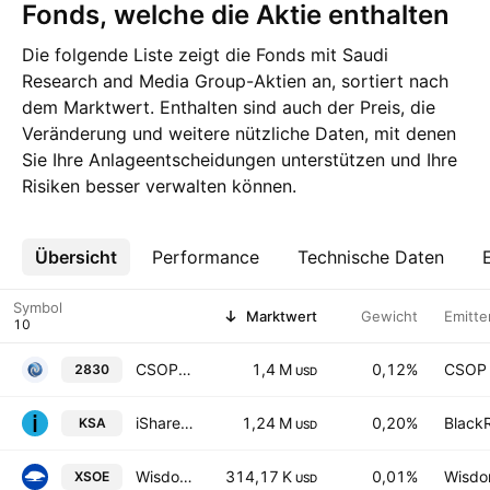
Fonds, welche die Aktie enthalten
Die folgende Liste zeigt die Fonds mit Saudi
Research and Media Group-Aktien an, sortiert nach
dem Marktwert. Enthalten sind auch der Preis, die
Veränderung und weitere nützliche Daten, mit denen
Sie Ihre Anlageentscheidungen unterstützen und Ihre
Risiken besser verwalten können.
Übersicht
Mehr
Performance
Technische Daten
Symbol
Marktwert
Gewicht
Emitte
CSOP Saudi Arabia ETF HKD Counter
1,4 M
0,12%
CSOP 
2830
USD
iShares MSCI Saudi Arabia ETF
1,24 M
0,20%
BlackR
KSA
USD
WisdomTree Emerging Markets ex-State-Owned Enterprises Fund
314,17 K
0,01%
Wisdom
XSOE
USD