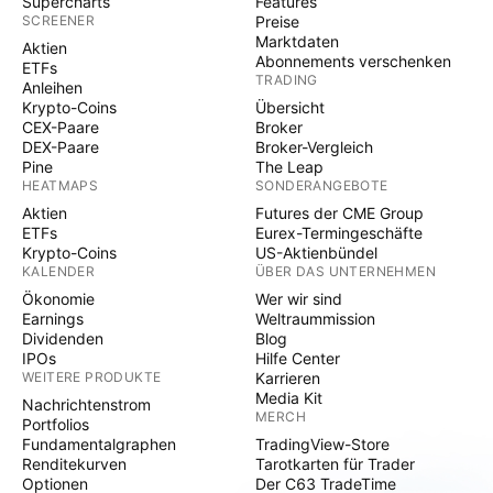
Supercharts
Features
SCREENER
Preise
Marktdaten
Aktien
Abonnements verschenken
ETFs
TRADING
Anleihen
Krypto-Coins
Übersicht
CEX-Paare
Broker
DEX-Paare
Broker-Vergleich
Pine
The Leap
HEATMAPS
SONDERANGEBOTE
Aktien
Futures der CME Group
ETFs
Eurex-Termingeschäfte
Krypto-Coins
US-Aktienbündel
KALENDER
ÜBER DAS UNTERNEHMEN
Ökonomie
Wer wir sind
Earnings
Weltraummission
Dividenden
Blog
IPOs
Hilfe Center
WEITERE PRODUKTE
Karrieren
Media Kit
Nachrichtenstrom
MERCH
Portfolios
Fundamentalgraphen
TradingView-Store
Renditekurven
Tarotkarten für Trader
Optionen
Der C63 TradeTime