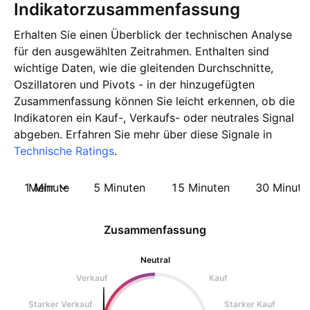
Indikatorzusammenfassung
Erhalten Sie einen Überblick der technischen Analyse
für den ausgewählten Zeitrahmen. Enthalten sind
wichtige Daten, wie die gleitenden Durchschnitte,
Oszillatoren und Pivots - in der hinzugefügten
Zusammenfassung können Sie leicht erkennen, ob die
Indikatoren ein Kauf-, Verkaufs- oder neutrales Signal
abgeben. Erfahren Sie mehr über diese Signale in
Technische Ratings
.
1 Minute
Mehr
5 Minuten
15 Minuten
30 Minute
Zusammenfassung
Neutral
Verkauf
Kauf
Starker Verkauf
Starker Kauf