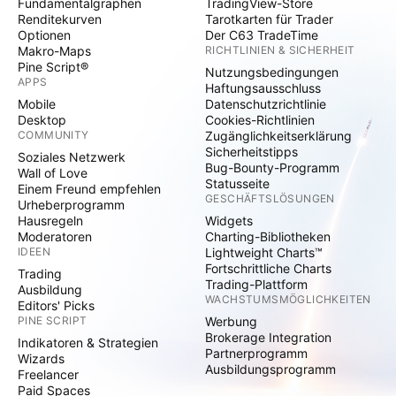
Fundamentalgraphen
TradingView-Store
Renditekurven
Tarotkarten für Trader
Optionen
Der C63 TradeTime
Makro-Maps
RICHTLINIEN & SICHERHEIT
Pine Script®
Nutzungsbedingungen
APPS
Haftungsausschluss
Mobile
Datenschutzrichtlinie
Desktop
Cookies-Richtlinien
COMMUNITY
Zugänglichkeitserklärung
Sicherheitstipps
Soziales Netzwerk
Bug-Bounty-Programm
Wall of Love
Statusseite
Einem Freund empfehlen
GESCHÄFTSLÖSUNGEN
Urheberprogramm
Hausregeln
Widgets
Moderatoren
Charting-Bibliotheken
IDEEN
Lightweight Charts™
Fortschrittliche Charts
Trading
Trading-Plattform
Ausbildung
WACHSTUMSMÖGLICHKEITEN
Editors' Picks
PINE SCRIPT
Werbung
Brokerage Integration
Indikatoren & Strategien
Partnerprogramm
Wizards
Ausbildungsprogramm
Freelancer
Paid Spaces