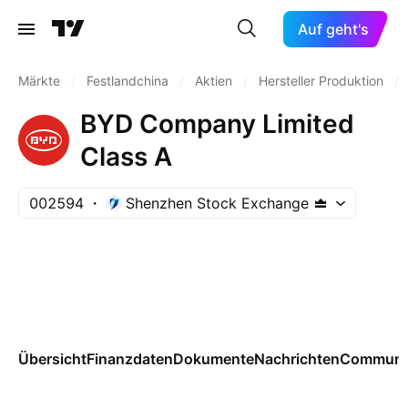
Auf geht's
Märkte
/
Festlandchina
/
Aktien
/
Hersteller Produktion
/
BYD Company Limited
Class A
002594
Shenzhen Stock Exchange
Übersicht
Finanzdaten
Dokumente
Nachrichten
Communi