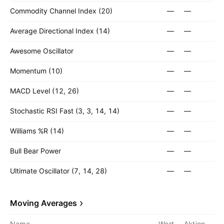
Commodity Channel Index (20)
—
—
Average Directional Index (14)
—
—
Awesome Oscillator
—
—
Momentum (10)
—
—
MACD Level (12, 26)
—
—
Stochastic RSI Fast (3, 3, 14, 14)
—
—
Williams %R (14)
—
—
Bull Bear Power
—
—
Ultimate Oscillator (7, 14, 28)
—
—
Moving Averages
Name
Wert
Aktion