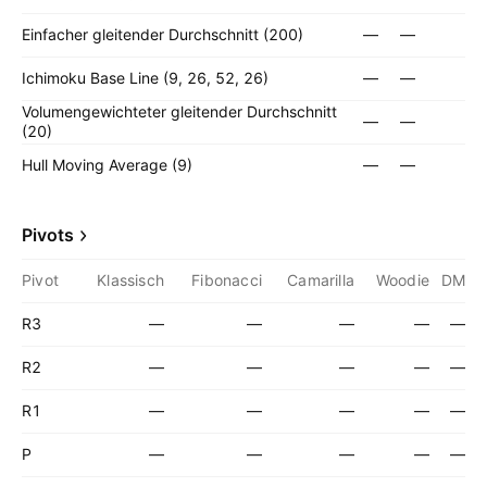
Einfacher gleitender Durchschnitt (200)
—
—
Ichimoku Base Line (9, 26, 52, 26)
—
—
Volumengewichteter gleitender Durchschnitt
—
—
(20)
Hull Moving Average (9)
—
—
Pivots
Pivot
Klassisch
Fibonacci
Camarilla
Woodie
DM
R3
—
—
—
—
—
R2
—
—
—
—
—
R1
—
—
—
—
—
P
—
—
—
—
—