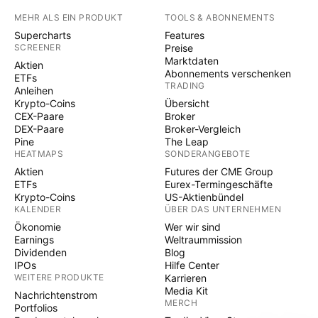
MEHR ALS EIN PRODUKT
TOOLS & ABONNEMENTS
Supercharts
Features
SCREENER
Preise
Marktdaten
Aktien
Abonnements verschenken
ETFs
TRADING
Anleihen
Krypto-Coins
Übersicht
CEX-Paare
Broker
DEX-Paare
Broker-Vergleich
Pine
The Leap
HEATMAPS
SONDERANGEBOTE
Aktien
Futures der CME Group
ETFs
Eurex-Termingeschäfte
Krypto-Coins
US-Aktienbündel
KALENDER
ÜBER DAS UNTERNEHMEN
Ökonomie
Wer wir sind
Earnings
Weltraummission
Dividenden
Blog
IPOs
Hilfe Center
WEITERE PRODUKTE
Karrieren
Media Kit
Nachrichtenstrom
MERCH
Portfolios