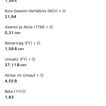
1,39%
Kurs-Gewinn-Verhältnis (KGV)
21,94
Gewinn je Aktie (TTM)
0,31
CNY
Reinertrag (FY)
‪1,58 B‬
CNY
Umsatz (FY)
‪37,11 B‬
CNY
Aktien im Umlauf
‪4,55 B‬
Beta (1Y)
1,83