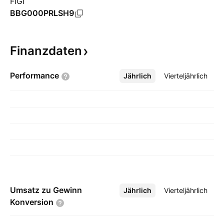
FIGI
BBG000PRLSH9
Finanzdaten
Performance
Jährlich
Mehr
Vierteljährlich
Umsatz zu Gewinn
Jährlich
Mehr
Vierteljährlich
Konversion