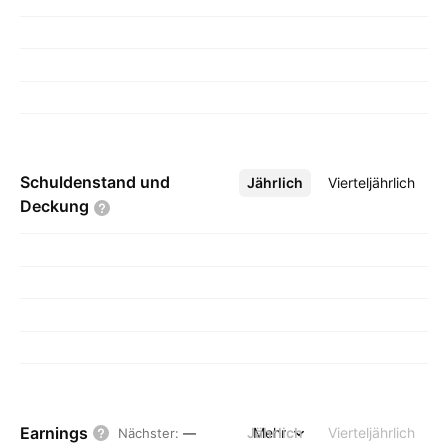
Schuldenstand und
Jährlich
Mehr
Vierteljährlich
Deckung
Earnings
Jährlich
Mehr
Vierteljährlich
Nächster
:
—