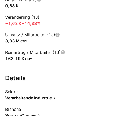
‪9,68 K‬
Veränderung (1J)
‪−1,63 K‬
−14,38%
Umsatz / Mitarbeiter (1J)
‪3,83 M‬
CNY
Reinertrag / Mitarbeiter (1J)
‪163,19 K‬
CNY
Details
Sektor
Verarbeitende Industrie
Branche
Spezial-Chemie