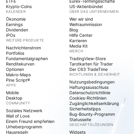
ETFs
Eurex-Termingeschäfte
Krypto-Coins
US-Aktienbündel
KALENDER
ÜBER DAS UNTERNEHMEN
Ökonomie
Wer wir sind
Earnings
Weltraummission
Dividenden
Blog
IPOs
Hilfe Center
WEITERE PRODUKTE
Karrieren
Media Kit
Nachrichtenstrom
MERCH
Portfolios
Fundamentalgraphen
TradingView-Store
Renditekurven
Tarotkarten für Trader
Optionen
Der C63 TradeTime
Makro-Maps
RICHTLINIEN & SICHERHEIT
Pine Script®
Nutzungsbedingungen
APPS
Haftungsausschluss
Mobile
Datenschutzrichtlinie
Desktop
Cookies-Richtlinien
COMMUNITY
Zugänglichkeitserklärung
Sicherheitstipps
Soziales Netzwerk
Bug-Bounty-Programm
Wall of Love
Statusseite
Einem Freund empfehlen
GESCHÄFTSLÖSUNGEN
Urheberprogramm
Hausregeln
Widgets