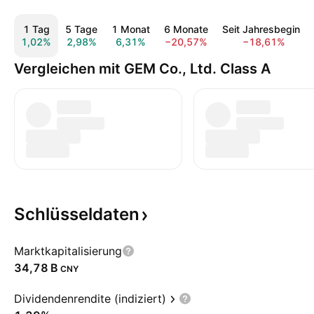
1 Tag
5 Tage
1 Monat
6 Monate
Seit Jahresbeginn
1,02%
2,98%
6,31%
−20,57%
−18,61%
Vergleichen mit GEM Co., Ltd. Class A
Schlüsseldaten
Marktkapitalisierung
‪34,78 B‬
CNY
Dividendenrendite (indiziert)