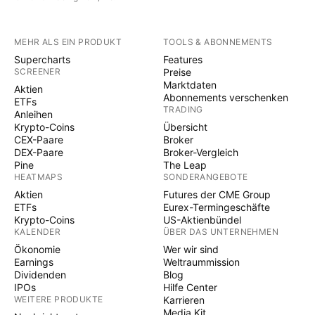
MEHR ALS EIN PRODUKT
TOOLS & ABONNEMENTS
Supercharts
Features
SCREENER
Preise
Marktdaten
Aktien
Abonnements verschenken
ETFs
TRADING
Anleihen
Krypto-Coins
Übersicht
CEX-Paare
Broker
DEX-Paare
Broker-Vergleich
Pine
The Leap
HEATMAPS
SONDERANGEBOTE
Aktien
Futures der CME Group
ETFs
Eurex-Termingeschäfte
Krypto-Coins
US-Aktienbündel
KALENDER
ÜBER DAS UNTERNEHMEN
Ökonomie
Wer wir sind
Earnings
Weltraummission
Dividenden
Blog
IPOs
Hilfe Center
WEITERE PRODUKTE
Karrieren
Media Kit