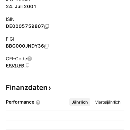
24. Juli 2001
ISIN
DE0005759807
FIGI
BBG000JNDY36
CFI-Code
ESVUFB
Finanzdaten
Performance
Jährlich
Mehr
Vierteljährlich