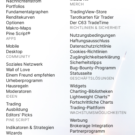
Nachrichtenstrom
MERCH
Portfolios
Fundamentalgraphen
TradingView-Store
Renditekurven
Tarotkarten für Trader
Optionen
Der C63 TradeTime
Makro-Maps
RICHTLINIEN & SICHERHEIT
Pine Script®
Nutzungsbedingungen
APPS
Haftungsausschluss
Mobile
Datenschutzrichtlinie
Desktop
Cookies-Richtlinien
COMMUNITY
Zugänglichkeitserklärung
Sicherheitstipps
Soziales Netzwerk
Bug-Bounty-Programm
Wall of Love
Statusseite
Einem Freund empfehlen
GESCHÄFTSLÖSUNGEN
Urheberprogramm
Hausregeln
Widgets
Moderatoren
Charting-Bibliotheken
IDEEN
Lightweight Charts™
Fortschrittliche Charts
Trading
Trading-Plattform
Ausbildung
WACHSTUMSMÖGLICHKEITEN
Editors' Picks
PINE SCRIPT
Werbung
Brokerage Integration
Indikatoren & Strategien
Partnerprogramm
Wizards