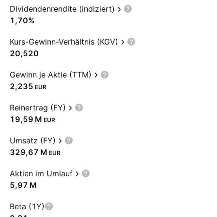
Dividendenrendite (indiziert)
1,70%
Kurs-Gewinn-Verhältnis (KGV)
20,520
Gewinn je Aktie (TTM)
2,235
EUR
Reinertrag (FY)
‪19,59 M‬
EUR
Umsatz (FY)
‪329,67 M‬
EUR
Aktien im Umlauf
‪5,97 M‬
Beta (1Y)