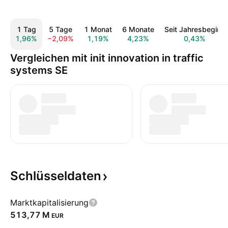
1 Tag
5 Tage
1 Monat
6 Monate
Seit Jahresbeginn
1,96%
−2,09%
1,19%
4,23%
0,43%
Vergleichen mit init innovation in traffic
systems SE
Schlüsseldaten
Marktkapitalisierung
‪513,77 M‬
EUR