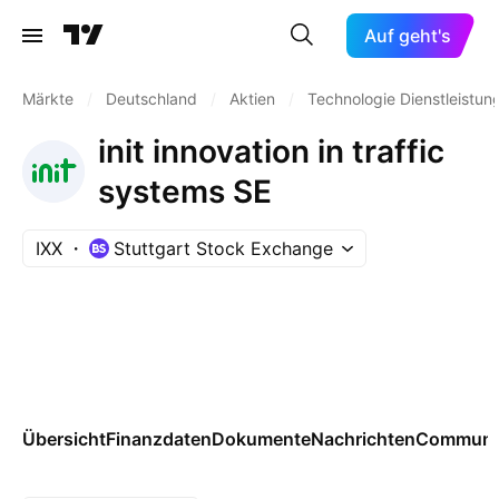
Auf geht's
Märkte
/
Deutschland
/
Aktien
/
Technologie Dienstleistun
init innovation in traffic
systems SE
IXX
Stuttgart Stock Exchange
Übersicht
Finanzdaten
Dokumente
Nachrichten
Communi