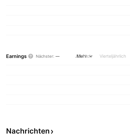
Earnings
Jährlich
Mehr
Vierteljährlich
Nächster
:
—
Nachrichten