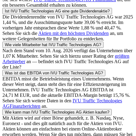
ein besseres Gesamtbild erhalten zu können.
Ist
IVU Traffic Technologies AG
eine gute Dividendenaktie?
Die Dividendenrendite von
IVU Traffic Technologies AG
war
2025
1,44
%, und die Ausschüttungsquote hatte
39,06
% erreicht. Im
vorherigen Jahr entsprachen diese Werte
1,88
% und
40,47
%.
Sehen Sie sich die
Aktien mit den höchsten Dividenden
an, um
weitere Gelegenheiten für Ihr Portfolio zu entdecken.
Wie viele Mitarbeiter hat
IVU Traffic Technologies AG
?
Nach dem Stand vom
10. Aug. 2026
verfügt das Unternehmen über
‪1,07 K‬
Mitarbeiter. Sehen Sie sich hierzu unser Rating der
größten
Arbeitgeber
an — befindet sich
IVU Traffic Technologies AG
auf
der Liste?
Was ist das EBITDA von
IVU Traffic Technologies AG
?
EBITDA misst die Betriebsleistung eines Unternehmens. Wenn
dieser Wert steigt, dann steht dies für eine Effizienzsteigerung im
Unternehmen.
IVU Traffic Technologies AG
EBITDA ist
‪24,71 M‬
EUR
, und die aktuelle EBITDA-Margin beträgt
15,76
%.
Sehen Sie sich weitere Daten in den
IVU Traffic Technologies
AG
Finanzberichten
an.
Wie kann man
IVU Traffic Technologies AG
Aktien kaufen?
Mit Aktien wird auf einer Börse gehandelt, z. B. Nasdaq, Nyse,
Euronext - und dies gilt natürlich auch für die Aktien von
IVU
.
Aktien können am einfachsten bei einem Online-Aktienbroker
erworben werden. Wenn Sie dies tun möchten, dann müssen Sie bei