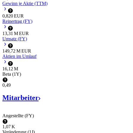
Gewinn je Aktie (TTM)
0,820
EUR
Reinertrag (FY)
‪13,31 M‬
EUR
Umsatz (FY)
‪149,72 M‬
EUR
Aktien im Umlauf
‪16,12 M‬
Beta (1Y)
0,49
Mitarbeiter
Angestellte (FY)
‪1,07 K‬
Veränderung (1J)