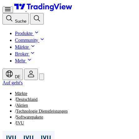
Suche
Produkte
Community
Märkte
Broker
Mehr
DE
Auf geht's
Märkte
/
Deutschland
/
Aktien
/
Technologie Dienstleistungen
/
Softwarepakete
/
IVU