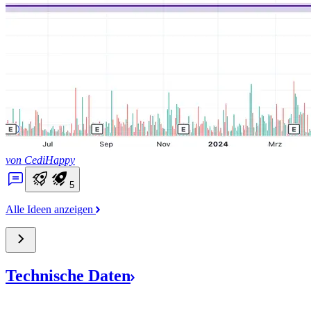
von CediHappy
5
Alle Ideen anzeigen
Technische
Daten