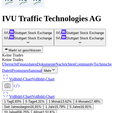
IVU Traffic Technologies AG
IVU
Stuttgart Stock Exchange
IVU
Stuttgart Stock Exchange
IVU
Stuttgart Stock Exchange
IVU
Stuttgart Stock Exchange
Markt ist geschlossen
Keine Trades
Keine Trades
Übersicht
Finanzdaten
Dokumente
Nachrichten
Community
Technische
Daten
Prognosen
Saisonal
Mehr
Vollbild-Chart
Vollbild-Chart
Vollbild-Chart
Vollbild-Chart
1 Tag
0,83%
5 Tage
4,31%
1 Monat
13,62%
6 Monate
17,48%
Seit Jahresbeginn
16,91%
1 Jahr
15,79%
5 Jahre
16,91%
10 Jahre
656,25%
Allzeit
‪1,51 K‬%