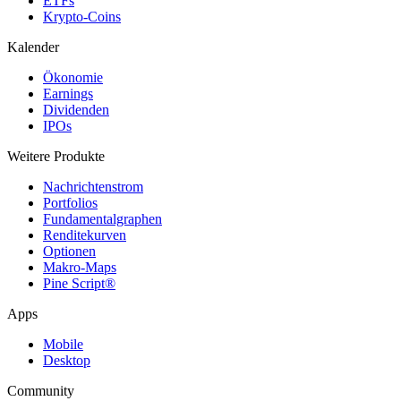
ETFs
Krypto-Coins
Kalender
Ökonomie
Earnings
Dividenden
IPOs
Weitere Produkte
Nachrichtenstrom
Portfolios
Fundamentalgraphen
Renditekurven
Optionen
Makro-Maps
Pine Script®
Apps
Mobile
Desktop
Community