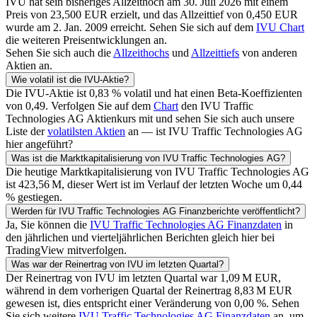
IVU
hat sein bisheriges Allzeithoch am
30. Juli 2026
mit einem
Preis von
23,500
EUR
erzielt, und das Allzeittief von
0,450
EUR
wurde am
2. Jan. 2009
erreicht. Sehen Sie sich auf dem
IVU
Chart
die weiteren Preisentwicklungen an.
Sehen Sie sich auch die
Allzeithochs
und
Allzeittiefs
von anderen
Aktien an.
Wie volatil ist die
IVU
-Aktie?
Die
IVU
-Aktie ist
0,83
% volatil und hat einen Beta-Koeffizienten
von
0,49
. Verfolgen Sie auf dem
Chart
den
IVU Traffic
Technologies AG
Aktienkurs mit und sehen Sie sich auch unsere
Liste der
volatilsten Aktien
an — ist
IVU Traffic Technologies AG
hier angeführt?
Was ist die Marktkapitalisierung von
IVU Traffic Technologies AG
?
Die heutige Marktkapitalisierung von
IVU Traffic Technologies AG
ist
‪423,56 M‬
, dieser Wert ist im Verlauf der letzten Woche um
0,44
% gestiegen.
Werden für
IVU Traffic Technologies AG
Finanzberichte veröffentlicht?
Ja, Sie können die
IVU Traffic Technologies AG
Finanzdaten
in
den jährlichen und vierteljährlichen Berichten gleich hier bei
TradingView mitverfolgen.
Was war der Reinertrag von
IVU
im letzten Quartal?
Der Reinertrag von
IVU
im letzten Quartal war
‪1,09 M‬
EUR
,
während in dem vorherigen Quartal der Reinertrag
‪8,83 M‬
EUR
gewesen ist, dies entspricht einer Veränderung von
0,00
%. Sehen
Sie sich weitere
IVU Traffic Technologies AG
Finanzdaten
an, um