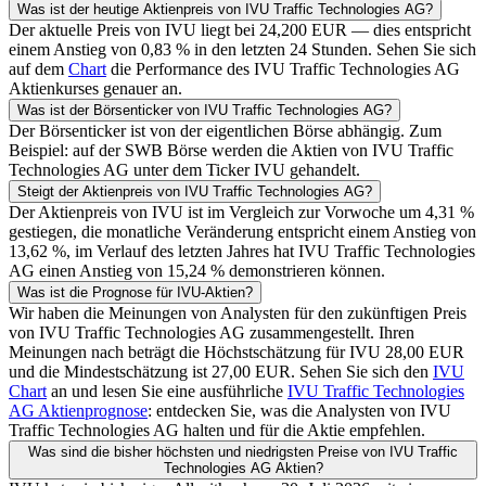
Was ist der heutige Aktienpreis von
IVU Traffic Technologies AG
?
Der aktuelle Preis von
IVU
liegt bei
24,200
EUR
— dies entspricht
einem Anstieg von
0,83
% in den letzten 24 Stunden. Sehen Sie sich
auf dem
Chart
die Performance des
IVU Traffic Technologies AG
Aktienkurses genauer an.
Was ist der Börsenticker von
IVU Traffic Technologies AG
?
Der Börsenticker ist von der eigentlichen Börse abhängig. Zum
Beispiel: auf der
SWB
Börse werden die Aktien von
IVU Traffic
Technologies AG
unter dem Ticker
IVU
gehandelt.
Steigt der Aktienpreis von
IVU Traffic Technologies AG
?
Der Aktienpreis von
IVU
ist im Vergleich zur Vorwoche um
4,31
%
gestiegen, die monatliche Veränderung entspricht einem Anstieg von
13,62
%, im Verlauf des letzten Jahres hat
IVU Traffic Technologies
AG
einen Anstieg von
15,24
% demonstrieren können.
Was ist die Prognose für
IVU
-Aktien?
Wir haben die Meinungen von Analysten für den zukünftigen Preis
von
IVU Traffic Technologies AG
zusammengestellt. Ihren
Meinungen nach beträgt die Höchstschätzung für
IVU
28,00
EUR
und die Mindestschätzung ist
27,00
EUR
. Sehen Sie sich den
IVU
Chart
an und lesen Sie eine ausführliche
IVU Traffic Technologies
AG
Aktienprognose
: entdecken Sie, was die Analysten von
IVU
Traffic Technologies AG
halten und für die Aktie empfehlen.
Was sind die bisher höchsten und niedrigsten Preise von
IVU Traffic
Technologies AG
Aktien?