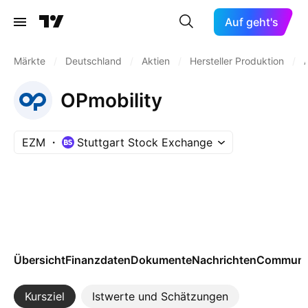
Auf geht's
Märkte
/
Deutschland
/
Aktien
/
Hersteller Produktion
/
OPmobility
EZM
Stuttgart Stock Exchange
Übersicht
Finanzdaten
Dokumente
Nachrichten
Communi
Kursziel
Istwerte und Schätzungen