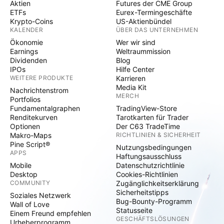
Aktien
Futures der CME Group
ETFs
Eurex-Termingeschäfte
Krypto-Coins
US-Aktienbündel
KALENDER
ÜBER DAS UNTERNEHMEN
Ökonomie
Wer wir sind
Earnings
Weltraummission
Dividenden
Blog
IPOs
Hilfe Center
WEITERE PRODUKTE
Karrieren
Media Kit
Nachrichtenstrom
MERCH
Portfolios
Fundamentalgraphen
TradingView-Store
Renditekurven
Tarotkarten für Trader
Optionen
Der C63 TradeTime
Makro-Maps
RICHTLINIEN & SICHERHEIT
Pine Script®
Nutzungsbedingungen
APPS
Haftungsausschluss
Mobile
Datenschutzrichtlinie
Desktop
Cookies-Richtlinien
COMMUNITY
Zugänglichkeitserklärung
Sicherheitstipps
Soziales Netzwerk
Bug-Bounty-Programm
Wall of Love
Statusseite
Einem Freund empfehlen
GESCHÄFTSLÖSUNGEN
Urheberprogramm