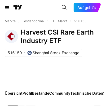
Auf geht's
Märkte
/
Festlandchina
/
ETF-Markt
/
516150
Harvest CSI Rare Earth
Industry ETF
516150
Shanghai Stock Exchange
Übersicht
Profil
Bestände
Community
Technische Daten
S