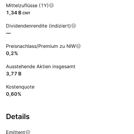
Mittelzuflüsse (1Y)
‪1,34 B‬
CNY
Dividendenrendite (indiziert)
—
Preisnachlass/Premium zu NIW
0,2%
Ausstehende Aktien insgesamt
‪3,77 B‬
Kostenquote
0,60%
Details
Emittent