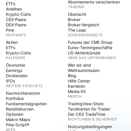
Abonnements verschenken
ETFs
TRADING
Anleihen
Krypto-Coins
Übersicht
CEX-Paare
Broker
DEX-Paare
Broker-Vergleich
Pine
The Leap
HEATMAPS
SONDERANGEBOTE
Aktien
Futures der CME Group
ETFs
Eurex-Termingeschäfte
Krypto-Coins
US-Aktienbündel
KALENDER
ÜBER DAS UNTERNEHMEN
Ökonomie
Wer wir sind
Earnings
Weltraummission
Dividenden
Blog
IPOs
Hilfe Center
WEITERE PRODUKTE
Karrieren
Media Kit
Nachrichtenstrom
MERCH
Portfolios
Fundamentalgraphen
TradingView-Store
Renditekurven
Tarotkarten für Trader
Optionen
Der C63 TradeTime
Makro-Maps
RICHTLINIEN & SICHERHEIT
Pine Script®
Nutzungsbedingungen
APPS