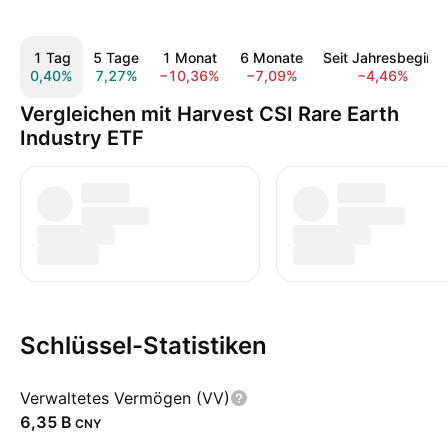
1 Tag
5 Tage
1 Monat
6 Monate
Seit Jahresbeginn
0,40%
7,27%
−10,36%
−7,09%
−4,46%
Vergleichen mit Harvest CSI Rare Earth
Industry ETF
Schlüssel-Statistiken
Verwaltetes Vermögen (VV)
‪6,35 B‬
CNY