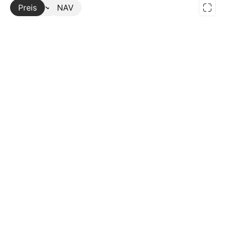
Preis
Mehr
NAV