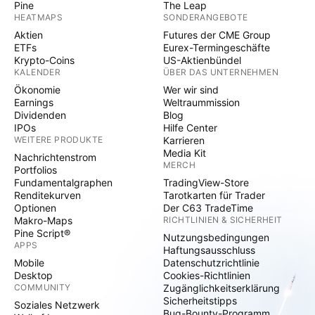
Pine
The Leap
HEATMAPS
SONDERANGEBOTE
Aktien
Futures der CME Group
ETFs
Eurex-Termingeschäfte
Krypto-Coins
US-Aktienbündel
KALENDER
ÜBER DAS UNTERNEHMEN
Ökonomie
Wer wir sind
Earnings
Weltraummission
Dividenden
Blog
IPOs
Hilfe Center
WEITERE PRODUKTE
Karrieren
Media Kit
Nachrichtenstrom
MERCH
Portfolios
Fundamentalgraphen
TradingView-Store
Renditekurven
Tarotkarten für Trader
Optionen
Der C63 TradeTime
Makro-Maps
RICHTLINIEN & SICHERHEIT
Pine Script®
Nutzungsbedingungen
APPS
Haftungsausschluss
Mobile
Datenschutzrichtlinie
Desktop
Cookies-Richtlinien
COMMUNITY
Zugänglichkeitserklärung
Sicherheitstipps
Soziales Netzwerk
Bug-Bounty-Programm