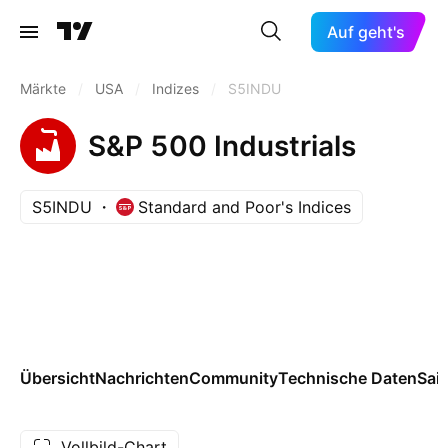
Auf geht's
Märkte
/
USA
/
Indizes
/
S5INDU
S&P 500 Industrials
S5INDU
Standard and Poor's Indices
Übersicht
Nachrichten
Community
Technische Daten
Sai
Vollbild-Chart