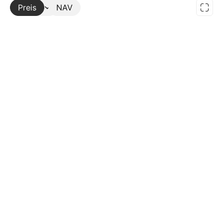
Preis
Mehr
NAV