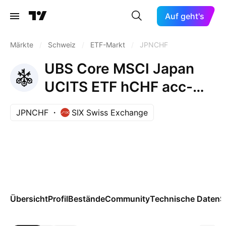
Auf geht's
Märkte
/
Schweiz
/
ETF-Markt
/
JPNCHF
UBS Core MSCI Japan
UCITS ETF hCHF acc-
Capitalisation
JPNCHF
SIX Swiss Exchange
Übersicht
Profil
Bestände
Community
Technische Daten
S