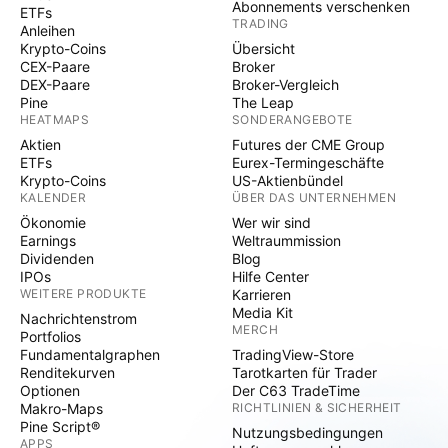
Abonnements verschenken
ETFs
TRADING
Anleihen
Krypto-Coins
Übersicht
CEX-Paare
Broker
DEX-Paare
Broker-Vergleich
Pine
The Leap
HEATMAPS
SONDERANGEBOTE
Aktien
Futures der CME Group
ETFs
Eurex-Termingeschäfte
Krypto-Coins
US-Aktienbündel
KALENDER
ÜBER DAS UNTERNEHMEN
Ökonomie
Wer wir sind
Earnings
Weltraummission
Dividenden
Blog
IPOs
Hilfe Center
WEITERE PRODUKTE
Karrieren
Media Kit
Nachrichtenstrom
MERCH
Portfolios
Fundamentalgraphen
TradingView-Store
Renditekurven
Tarotkarten für Trader
Optionen
Der C63 TradeTime
Makro-Maps
RICHTLINIEN & SICHERHEIT
Pine Script®
Nutzungsbedingungen
APPS