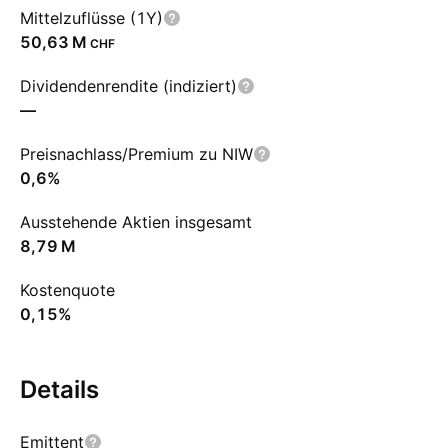
Mittelzuflüsse (1Y)
‪50,63 M‬
CHF
Dividendenrendite (indiziert)
—
Preisnachlass/Premium zu NIW
0,6%
Ausstehende Aktien insgesamt
‪8,79 M‬
Kostenquote
0,15%
Details
Emittent