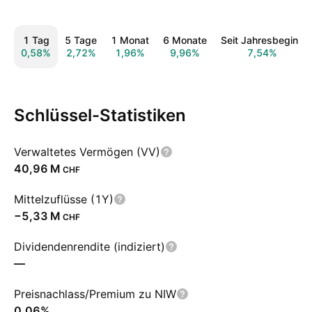
1 Tag
5 Tage
1 Monat
6 Monate
Seit Jahresbeginn
0,58%
2,72%
1,96%
9,96%
7,54%
Schlüssel-Statistiken
Verwaltetes Vermögen (VV)
‪40,96 M‬
CHF
Mittelzuflüsse (1Y)
‪−5,33 M‬
CHF
Dividendenrendite (indiziert)
—
Preisnachlass/Premium zu NIW
0,06%