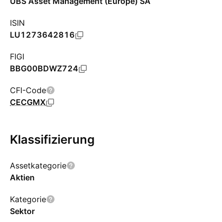
UBS Asset Management (Europe) SA
ISIN
LU1273642816
FIGI
BBG00BDWZ724
CFI-Code
CECGMX
Klassifizierung
Assetkategorie
Aktien
Kategorie
Sektor