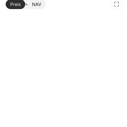
Preis
Mehr
NAV