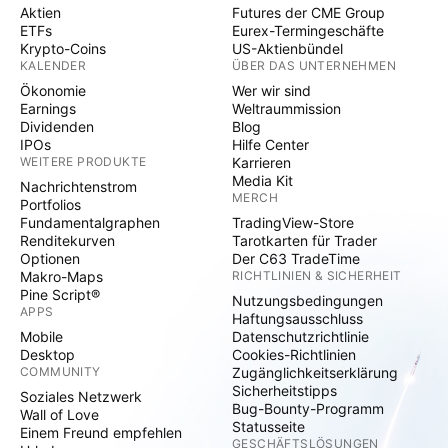
Aktien
Futures der CME Group
ETFs
Eurex-Termingeschäfte
Krypto-Coins
US-Aktienbündel
KALENDER
ÜBER DAS UNTERNEHMEN
Ökonomie
Wer wir sind
Earnings
Weltraummission
Dividenden
Blog
IPOs
Hilfe Center
WEITERE PRODUKTE
Karrieren
Media Kit
Nachrichtenstrom
MERCH
Portfolios
Fundamentalgraphen
TradingView-Store
Renditekurven
Tarotkarten für Trader
Optionen
Der C63 TradeTime
Makro-Maps
RICHTLINIEN & SICHERHEIT
Pine Script®
Nutzungsbedingungen
APPS
Haftungsausschluss
Mobile
Datenschutzrichtlinie
Desktop
Cookies-Richtlinien
COMMUNITY
Zugänglichkeitserklärung
Sicherheitstipps
Soziales Netzwerk
Bug-Bounty-Programm
Wall of Love
Statusseite
Einem Freund empfehlen
GESCHÄFTSLÖSUNGEN