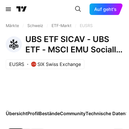
Auf geht's
Märkte
/
Schweiz
/
ETF-Markt
/
EUSRS
UBS ETF SICAV - UBS
ETF - MSCI EMU Socially
Responsible UCITS ETF -
EUSRS
SIX Swiss Exchange
(hedged to CHF) A-acc-
Capitalisation
Übersicht
Profil
Bestände
Community
Technische Daten
S