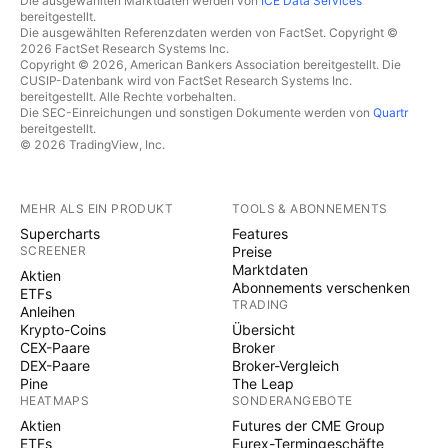
Die ausgewählten Marktdaten werden von
ICE Data Services
bereitgestellt.
Die ausgewählten Referenzdaten werden von FactSet. Copyright ©
2026 FactSet Research Systems Inc.
Copyright © 2026, American Bankers Association bereitgestellt. Die
CUSIP-Datenbank wird von FactSet Research Systems Inc.
bereitgestellt. Alle Rechte vorbehalten.
Die SEC-Einreichungen und sonstigen Dokumente werden von
Quartr
bereitgestellt.
© 2026 TradingView, Inc.
MEHR ALS EIN PRODUKT
TOOLS & ABONNEMENTS
Supercharts
Features
SCREENER
Preise
Marktdaten
Aktien
Abonnements verschenken
ETFs
TRADING
Anleihen
Krypto-Coins
Übersicht
CEX-Paare
Broker
DEX-Paare
Broker-Vergleich
Pine
The Leap
HEATMAPS
SONDERANGEBOTE
Aktien
Futures der CME Group
ETFs
Eurex-Termingeschäfte