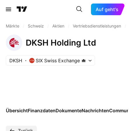
Auf geht's
Märkte
/
Schweiz
/
Aktien
/
Vertriebsdienstleistungen
/
DKSH Holding Ltd
DKSH
SIX Swiss Exchange
Übersicht
Finanzdaten
Dokumente
Nachrichten
Communi
Zurück