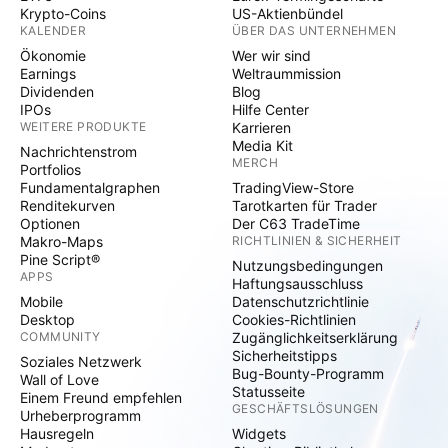
Krypto-Coins
US-Aktienbündel
KALENDER
ÜBER DAS UNTERNEHMEN
Ökonomie
Wer wir sind
Earnings
Weltraummission
Dividenden
Blog
IPOs
Hilfe Center
WEITERE PRODUKTE
Karrieren
Media Kit
Nachrichtenstrom
MERCH
Portfolios
Fundamentalgraphen
TradingView-Store
Renditekurven
Tarotkarten für Trader
Optionen
Der C63 TradeTime
Makro-Maps
RICHTLINIEN & SICHERHEIT
Pine Script®
Nutzungsbedingungen
APPS
Haftungsausschluss
Mobile
Datenschutzrichtlinie
Desktop
Cookies-Richtlinien
COMMUNITY
Zugänglichkeitserklärung
Sicherheitstipps
Soziales Netzwerk
Bug-Bounty-Programm
Wall of Love
Statusseite
Einem Freund empfehlen
GESCHÄFTSLÖSUNGEN
Urheberprogramm
Hausregeln
Widgets