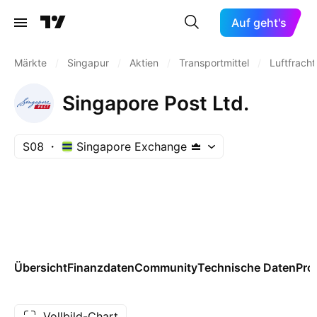
Auf geht's
Märkte
/
Singapur
/
Aktien
/
Transportmittel
/
Luftfracht
Singapore Post Ltd.
S08
Singapore Exchange
Übersicht
Finanzdaten
Community
Technische Daten
Pro
Vollbild-Chart