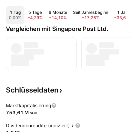
1 Tag
5 Tage
6 Monate
Seit Jahresbeginn
1 Jahr
0,00%
−4,29%
−14,10%
−17,28%
−33,66%
Vergleichen mit Singapore Post Ltd.
Schlüsseldaten
Marktkapitalisierung
‪753,61 M‬
SGD
Dividendenrendite (indiziert)