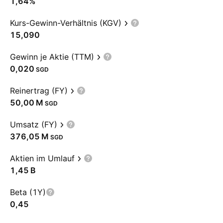
1,64%
Kurs-Gewinn-Verhältnis (KGV)
15,090
Gewinn je Aktie (TTM)
0,020
SGD
Reinertrag (FY)
‪50,00 M‬
SGD
Umsatz (FY)
‪376,05 M‬
SGD
Aktien im Umlauf
‪1,45 B‬
Beta (1Y)
0,45