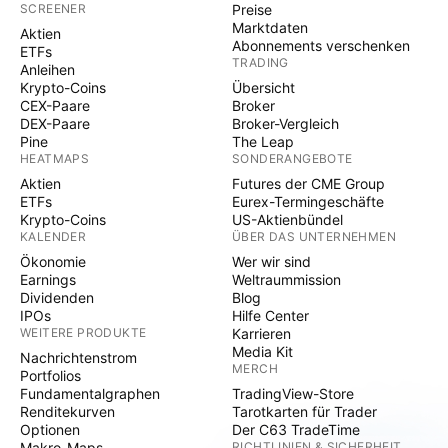
SCREENER
Preise
Marktdaten
Aktien
Abonnements verschenken
ETFs
TRADING
Anleihen
Krypto-Coins
Übersicht
CEX-Paare
Broker
DEX-Paare
Broker-Vergleich
Pine
The Leap
HEATMAPS
SONDERANGEBOTE
Aktien
Futures der CME Group
ETFs
Eurex-Termingeschäfte
Krypto-Coins
US-Aktienbündel
KALENDER
ÜBER DAS UNTERNEHMEN
Ökonomie
Wer wir sind
Earnings
Weltraummission
Dividenden
Blog
IPOs
Hilfe Center
WEITERE PRODUKTE
Karrieren
Media Kit
Nachrichtenstrom
MERCH
Portfolios
Fundamentalgraphen
TradingView-Store
Renditekurven
Tarotkarten für Trader
Optionen
Der C63 TradeTime
Makro-Maps
RICHTLINIEN & SICHERHEIT