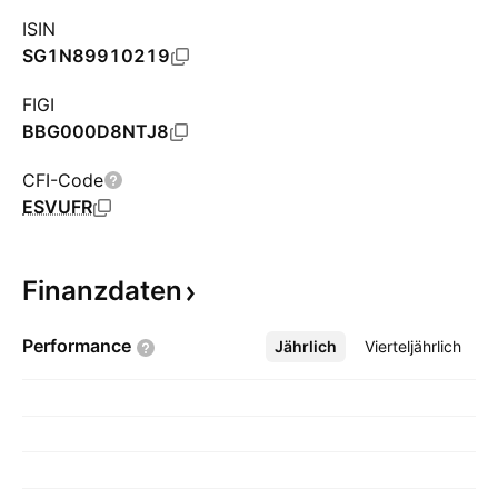
ISIN
SG1N89910219
FIGI
BBG000D8NTJ8
CFI-Code
ESVUFR
Finanzdaten
Performance
Jährlich
Mehr
Vierteljährlich