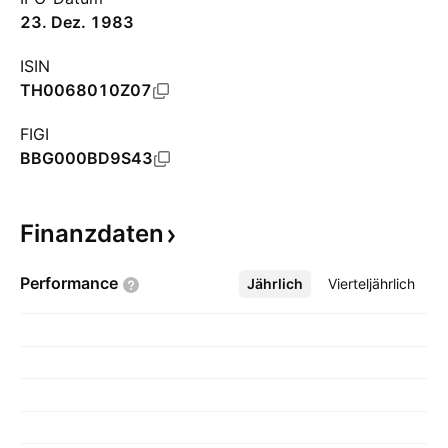
23. Dez. 1983
ISIN
TH0068010Z07
FIGI
BBG000BD9S43
Finanzdaten
Performance
Jährlich
Mehr
Vierteljährlich