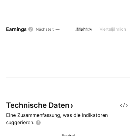
Earnings
Jährlich
Mehr
Vierteljährlich
Nächster
:
—
Technische
Daten
Eine Zusammenfassung, was die Indikatoren
suggerieren.
Neutral