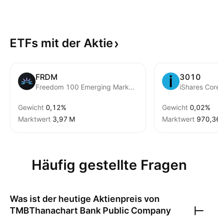
ETFs mit der
Aktie
FRDM
3010
Freedom 100 Emerging Markets ETF
Gewicht
0,12%
Gewicht
0,02%
Marktwert
‪3,97 M‬
Marktwert
‪970,36
Häufig gestellte Fragen
Was ist der heutige Aktienpreis von
TMBThanachart Bank Public Company