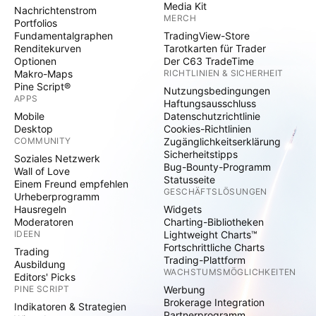
Media Kit
Nachrichtenstrom
MERCH
Portfolios
Fundamentalgraphen
TradingView-Store
Renditekurven
Tarotkarten für Trader
Optionen
Der C63 TradeTime
Makro-Maps
RICHTLINIEN & SICHERHEIT
Pine Script®
Nutzungsbedingungen
APPS
Haftungsausschluss
Mobile
Datenschutzrichtlinie
Desktop
Cookies-Richtlinien
COMMUNITY
Zugänglichkeitserklärung
Sicherheitstipps
Soziales Netzwerk
Bug-Bounty-Programm
Wall of Love
Statusseite
Einem Freund empfehlen
GESCHÄFTSLÖSUNGEN
Urheberprogramm
Hausregeln
Widgets
Moderatoren
Charting-Bibliotheken
IDEEN
Lightweight Charts™
Fortschrittliche Charts
Trading
Trading-Plattform
Ausbildung
WACHSTUMSMÖGLICHKEITEN
Editors' Picks
PINE SCRIPT
Werbung
Brokerage Integration
Indikatoren & Strategien
Partnerprogramm