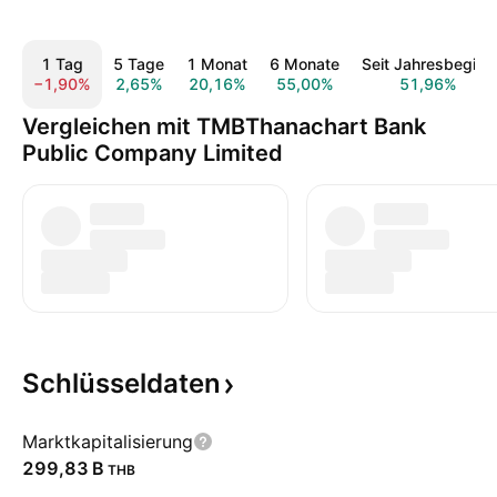
1 Tag
5 Tage
1 Monat
6 Monate
Seit Jahresbeginn
−1,90%
2,65%
20,16%
55,00%
51,96%
Vergleichen mit TMBThanachart Bank
Public Company Limited
Schlüsseldaten
Marktkapitalisierung
‪299,83 B‬
THB