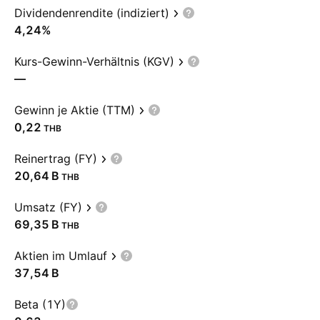
Dividendenrendite (indiziert)
4,24%
Kurs-Gewinn-Verhältnis (KGV)
—
Gewinn je Aktie (TTM)
0,22
THB
Reinertrag (FY)
‪20,64 B‬
THB
Umsatz (FY)
‪69,35 B‬
THB
Aktien im Umlauf
‪37,54 B‬
Beta (1Y)