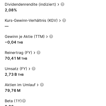
Dividendenrendite (indiziert)
2,08%
Kurs-Gewinn-Verhältnis (KGV)
—
Gewinn je Aktie (TTM)
−0,04
THB
Reinertrag (FY)
‪70,41 M‬
THB
Umsatz (FY)
‪2,73 B‬
THB
Aktien im Umlauf
‪79,76 M‬
Beta (1Y)