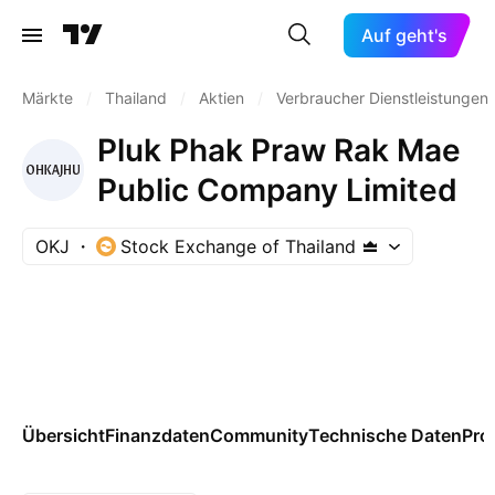
Auf geht's
Märkte
/
Thailand
/
Aktien
/
Verbraucher Dienstleistungen
Pluk Phak Praw Rak Mae
Public Company Limited
OKJ
Stock Exchange of Thailand
Übersicht
Finanzdaten
Community
Technische Daten
Pro