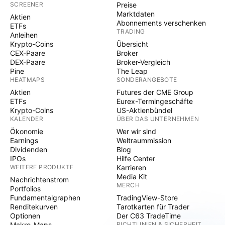
SCREENER
Preise
Marktdaten
Aktien
Abonnements verschenken
ETFs
TRADING
Anleihen
Krypto-Coins
Übersicht
CEX-Paare
Broker
DEX-Paare
Broker-Vergleich
Pine
The Leap
HEATMAPS
SONDERANGEBOTE
Aktien
Futures der CME Group
ETFs
Eurex-Termingeschäfte
Krypto-Coins
US-Aktienbündel
KALENDER
ÜBER DAS UNTERNEHMEN
Ökonomie
Wer wir sind
Earnings
Weltraummission
Dividenden
Blog
IPOs
Hilfe Center
WEITERE PRODUKTE
Karrieren
Media Kit
Nachrichtenstrom
MERCH
Portfolios
Fundamentalgraphen
TradingView-Store
Renditekurven
Tarotkarten für Trader
Optionen
Der C63 TradeTime
Makro-Maps
RICHTLINIEN & SICHERHEIT