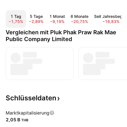
1 Tag
5 Tage
1 Monat
6 Monate
Seit Jahresbegin
−1,75%
−2,89%
−9,19%
−20,75%
−16,83%
Vergleichen mit Pluk Phak Praw Rak Mae
Public Company Limited
Schlüsseldaten
Marktkapitalisierung
‪2,05 B‬
THB