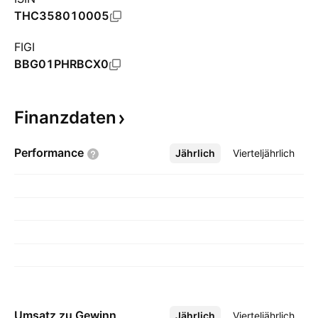
THC358010005
FIGI
BBG01PHRBCX0
Finanzdaten
Performance
Jährlich
Mehr
Vierteljährlich
Umsatz zu Gewinn
Jährlich
Mehr
Vierteljährlich