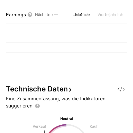
Earnings
Jährlich
Mehr
Vierteljährlich
Nächster
:
—
Technische
Daten
Eine Zusammenfassung, was die Indikatoren
suggerieren.
Neutral
Verkauf
Kauf