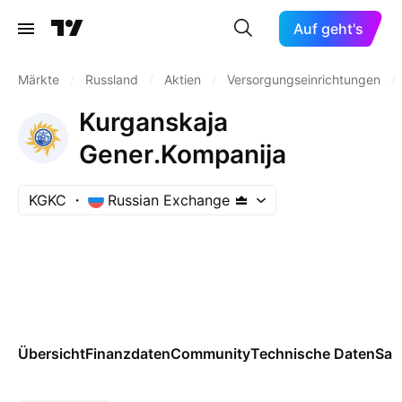
Auf geht's
Märkte
/
Russland
/
Aktien
/
Versorgungseinrichtungen
/
Kurganskaja
Gener.Kompanija
KGKC
Russian Exchange
Übersicht
Finanzdaten
Community
Technische Daten
Sai