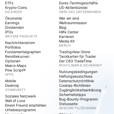
ETFs
Eurex-Termingeschäfte
Krypto-Coins
US-Aktienbündel
KALENDER
ÜBER DAS UNTERNEHMEN
Ökonomie
Wer wir sind
Earnings
Weltraummission
Dividenden
Blog
IPOs
Hilfe Center
WEITERE PRODUKTE
Karrieren
Media Kit
Nachrichtenstrom
MERCH
Portfolios
Fundamentalgraphen
TradingView-Store
Renditekurven
Tarotkarten für Trader
Optionen
Der C63 TradeTime
Makro-Maps
RICHTLINIEN & SICHERHEIT
Pine Script®
Nutzungsbedingungen
APPS
Haftungsausschluss
Mobile
Datenschutzrichtlinie
Desktop
Cookies-Richtlinien
COMMUNITY
Zugänglichkeitserklärung
Sicherheitstipps
Soziales Netzwerk
Bug-Bounty-Programm
Wall of Love
Statusseite
Einem Freund empfehlen
GESCHÄFTSLÖSUNGEN
Urheberprogramm