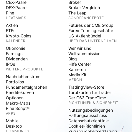
CEX-Paare
Broker
DEX-Paare
Broker-Vergleich
Pine
The Leap
HEATMAPS
SONDERANGEBOTE
Aktien
Futures der CME Group
ETFs
Eurex-Termingeschäfte
Krypto-Coins
US-Aktienbündel
KALENDER
ÜBER DAS UNTERNEHMEN
Ökonomie
Wer wir sind
Earnings
Weltraummission
Dividenden
Blog
IPOs
Hilfe Center
WEITERE PRODUKTE
Karrieren
Media Kit
Nachrichtenstrom
MERCH
Portfolios
Fundamentalgraphen
TradingView-Store
Renditekurven
Tarotkarten für Trader
Optionen
Der C63 TradeTime
Makro-Maps
RICHTLINIEN & SICHERHEIT
Pine Script®
Nutzungsbedingungen
APPS
Haftungsausschluss
Mobile
Datenschutzrichtlinie
Desktop
Cookies-Richtlinien
COMMUNITY
Zugänglichkeitserklärung