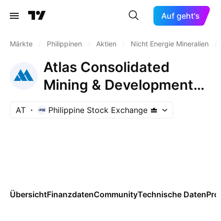
Auf geht's
Märkte
/
Philippinen
/
Aktien
/
Nicht Energie Mineralien
/
Atlas Consolidated
Mining & Development
Corp.
AT
Philippine Stock Exchange
Übersicht
Finanzdaten
Community
Technische Daten
Pro