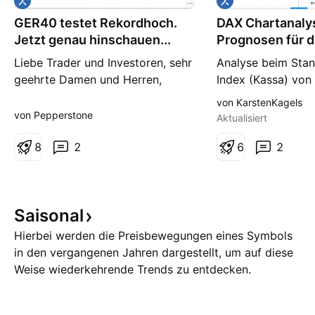
GER40 testet Rekordhoch.
DAX Chartanaly
Jetzt genau hinschauen...
Prognosen für d
Woche #32
Liebe Trader und Investoren, sehr
Analyse beim Sta
geehrte Damen und Herren,
Index (Kassa) von
herzlich Willkommen zu einem
Punkten Bitte beac
von KarstenKagels
weiteren Update zum DAX
die dargestellten 
von Pepperstone
Aktualisiert
(GER40 CFD) von Pepperstone.
meiner persönlich
Ich analysiere den CFD auf
8
2
Einschätzung und 
6
2
Tagesbasis. Die Schwergewichte
entstehen und ein
Telekom & SAP konnten den DAX
Zusammenfassung
anschieben. Zum Monatsultimo
wahrscheinlichste
Saisonal
schärfen wir in der Analyse
für die jeweilige Z
nochmals na
darstellen. DAX I
Hierbei werden die Preisbewegungen eines Symbols
in den vergangenen Jahren dargestellt, um auf diese
Weise wiederkehrende Trends zu entdecken.