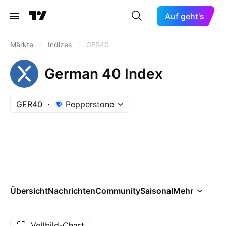
Auf geht's
Märkte
/
Indizes
/
GER40
German 40 Index
GER40
Pepperstone
Übersicht
Nachrichten
Community
Saisonal
Mehr
Vollbild-Chart