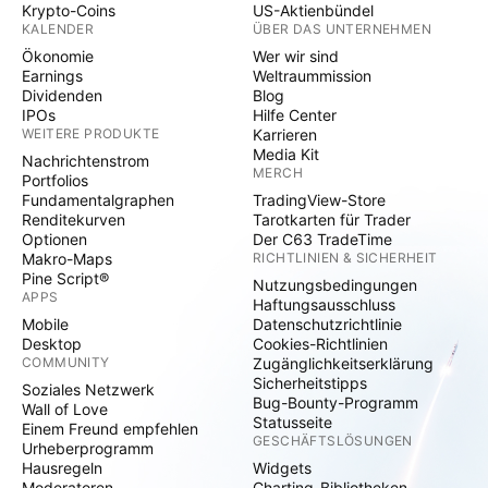
Krypto-Coins
US-Aktienbündel
KALENDER
ÜBER DAS UNTERNEHMEN
Ökonomie
Wer wir sind
Earnings
Weltraummission
Dividenden
Blog
IPOs
Hilfe Center
WEITERE PRODUKTE
Karrieren
Media Kit
Nachrichtenstrom
MERCH
Portfolios
Fundamentalgraphen
TradingView-Store
Renditekurven
Tarotkarten für Trader
Optionen
Der C63 TradeTime
Makro-Maps
RICHTLINIEN & SICHERHEIT
Pine Script®
Nutzungsbedingungen
APPS
Haftungsausschluss
Mobile
Datenschutzrichtlinie
Desktop
Cookies-Richtlinien
COMMUNITY
Zugänglichkeitserklärung
Sicherheitstipps
Soziales Netzwerk
Bug-Bounty-Programm
Wall of Love
Statusseite
Einem Freund empfehlen
GESCHÄFTSLÖSUNGEN
Urheberprogramm
Hausregeln
Widgets
Moderatoren
Charting-Bibliotheken