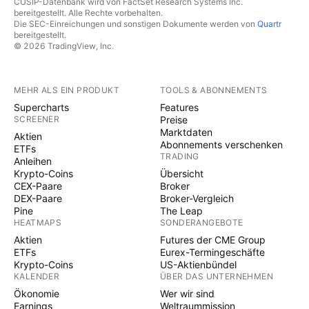
CUSIP-Datenbank wird von FactSet Research Systems Inc.
bereitgestellt. Alle Rechte vorbehalten.
Die SEC-Einreichungen und sonstigen Dokumente werden von
Quartr
bereitgestellt.
© 2026 TradingView, Inc.
MEHR ALS EIN PRODUKT
TOOLS & ABONNEMENTS
Supercharts
Features
SCREENER
Preise
Marktdaten
Aktien
Abonnements verschenken
ETFs
TRADING
Anleihen
Krypto-Coins
Übersicht
CEX-Paare
Broker
DEX-Paare
Broker-Vergleich
Pine
The Leap
HEATMAPS
SONDERANGEBOTE
Aktien
Futures der CME Group
ETFs
Eurex-Termingeschäfte
Krypto-Coins
US-Aktienbündel
KALENDER
ÜBER DAS UNTERNEHMEN
Ökonomie
Wer wir sind
Earnings
Weltraummission