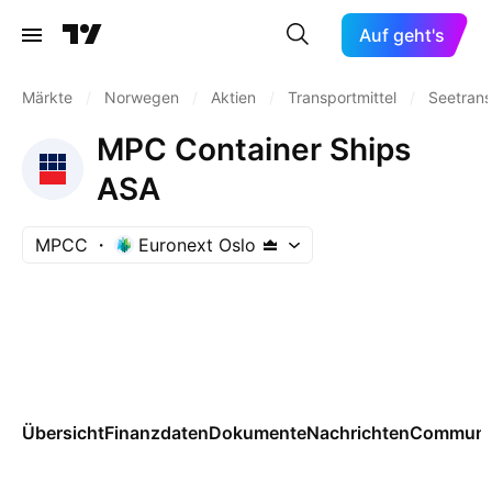
Auf geht's
Märkte
/
Norwegen
/
Aktien
/
Transportmittel
/
Seetrans
MPC Container Ships
ASA
MPCC
Euronext Oslo
Übersicht
Finanzdaten
Dokumente
Nachrichten
Communi