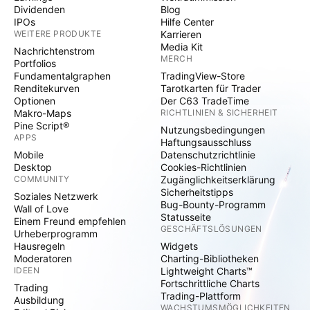
Dividenden
Blog
IPOs
Hilfe Center
WEITERE PRODUKTE
Karrieren
Media Kit
Nachrichtenstrom
MERCH
Portfolios
Fundamentalgraphen
TradingView-Store
Renditekurven
Tarotkarten für Trader
Optionen
Der C63 TradeTime
Makro-Maps
RICHTLINIEN & SICHERHEIT
Pine Script®
Nutzungsbedingungen
APPS
Haftungsausschluss
Mobile
Datenschutzrichtlinie
Desktop
Cookies-Richtlinien
COMMUNITY
Zugänglichkeitserklärung
Sicherheitstipps
Soziales Netzwerk
Bug-Bounty-Programm
Wall of Love
Statusseite
Einem Freund empfehlen
GESCHÄFTSLÖSUNGEN
Urheberprogramm
Hausregeln
Widgets
Moderatoren
Charting-Bibliotheken
IDEEN
Lightweight Charts™
Fortschrittliche Charts
Trading
Trading-Plattform
Ausbildung
WACHSTUMSMÖGLICHKEITEN