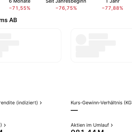
6 Monate
Seit Jahresbeginn
1 Jahr
−71,55%
−76,75%
−77,88%
ems AB
endite (indiziert)
Kurs-Gewinn-Verhältnis (KG
—
)
Aktien im Umlauf