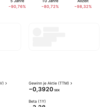
5 Jahre
10 Jahre
Allzeit
−90,76%
−80,72%
−98,32%
V)
Gewinn je Aktie (TTM)
−0,3920
SEK
Beta (1Y)