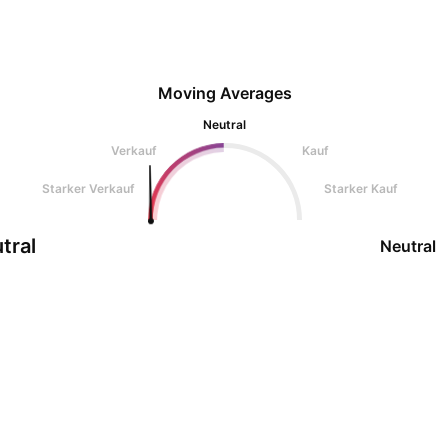
Moving Averages
Neutral
Verkauf
Kauf
Starker Verkauf
Starker Kauf
tral
Neutral