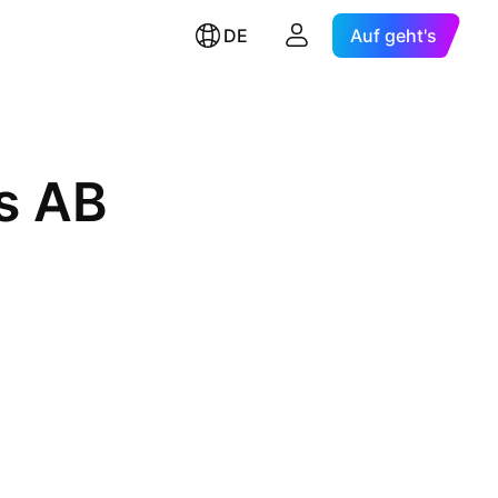
DE
Auf geht's
s AB