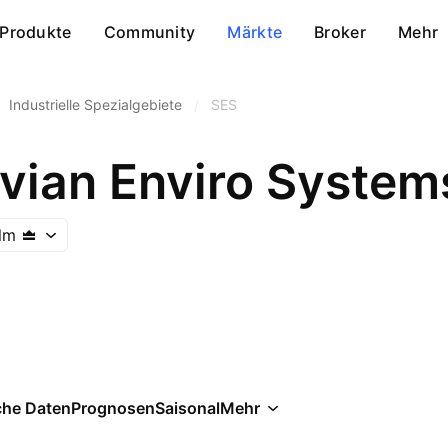
Produkte
Community
Märkte
Broker
Mehr
Industrielle Spezialgebiete
/
SES
vian Enviro System
lm
che Daten
Prognosen
Saisonal
Mehr