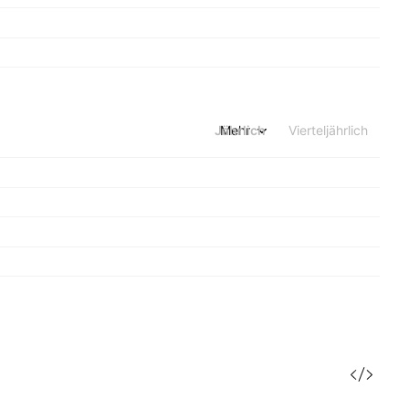
Jährlich
Mehr
Vierteljährlich