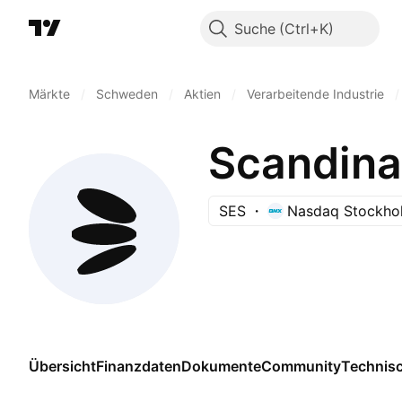
Suche
Märkte
/
Schweden
/
Aktien
/
Verarbeitende Industrie
/
Scandina
SES
Nasdaq Stockho
Übersicht
Finanzdaten
Dokumente
Community
Technis