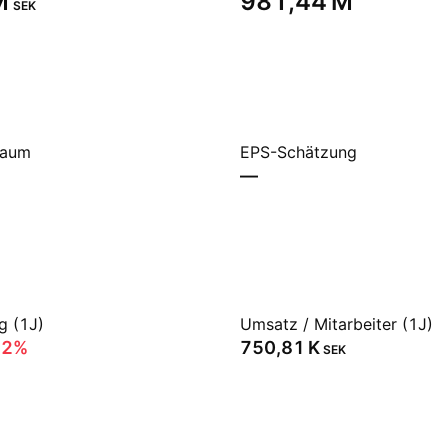
‬
‪981,44 M‬
SEK
raum
EPS-Schätzung
—
g (1J)
Umsatz / Mitarbeiter (1J)
72%
‪750,81 K‬
SEK