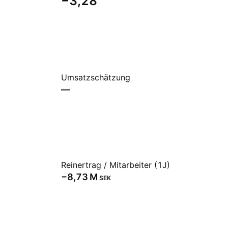
−3,28
Umsatzschätzung
—
Reinertrag / Mitarbeiter (1J)
‪−8,73 M‬
SEK