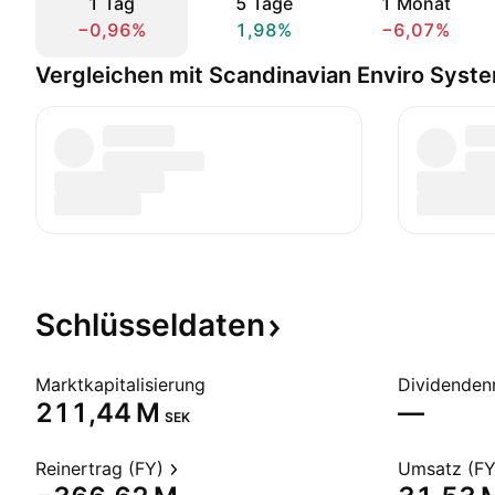
1 Tag
5 Tage
1 Monat
−0,96%
1,98%
−6,07%
Vergleichen mit Scandinavian Enviro Syst
Schlüsseldaten
Marktkapitalisierung
Dividendenr
‪211,44 M‬
—
SEK
Reinertrag (FY)
Umsatz (FY