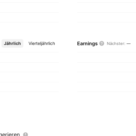
Earnings
Jährlich
Mehr
Vierteljährlich
Nächster
:
—
gerieren.