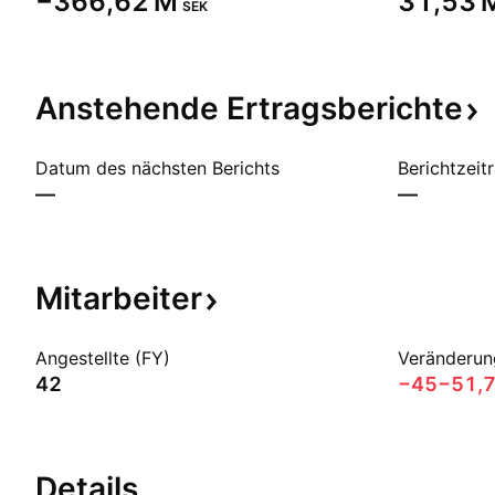
‪−366,62 M‬
‪31,53 M
SEK
Anstehende
Ertragsberichte
Datum des nächsten Berichts
Berichtzeit
—
—
Mitarbeiter
Angestellte (FY)
Veränderun
42
−45
−51,
Details