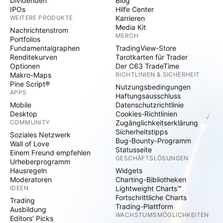
Dividenden
Blog
IPOs
Hilfe Center
WEITERE PRODUKTE
Karrieren
Media Kit
Nachrichtenstrom
MERCH
Portfolios
Fundamentalgraphen
TradingView-Store
Renditekurven
Tarotkarten für Trader
Optionen
Der C63 TradeTime
Makro-Maps
RICHTLINIEN & SICHERHEIT
Pine Script®
Nutzungsbedingungen
APPS
Haftungsausschluss
Mobile
Datenschutzrichtlinie
Desktop
Cookies-Richtlinien
COMMUNITY
Zugänglichkeitserklärung
Sicherheitstipps
Soziales Netzwerk
Bug-Bounty-Programm
Wall of Love
Statusseite
Einem Freund empfehlen
GESCHÄFTSLÖSUNGEN
Urheberprogramm
Hausregeln
Widgets
Moderatoren
Charting-Bibliotheken
IDEEN
Lightweight Charts™
Fortschrittliche Charts
Trading
Trading-Plattform
Ausbildung
WACHSTUMSMÖGLICHKEITEN
Editors' Picks