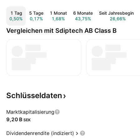
1 Tag
5 Tage
1 Monat
6 Monate
Seit Jahresbeginn
0,50%
0,17%
1,68%
43,75%
26,66%
Vergleichen mit Sdiptech AB Class B
Schlüsseldaten
Marktkapitalisierung
‪9,20 B‬
SEK
Dividendenrendite (indiziert)