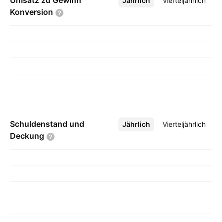
Umsatz zu Gewinn
Jährlich
Mehr
Vierteljährlich
Konversion
Schuldenstand und
Jährlich
Mehr
Vierteljährlich
Deckung