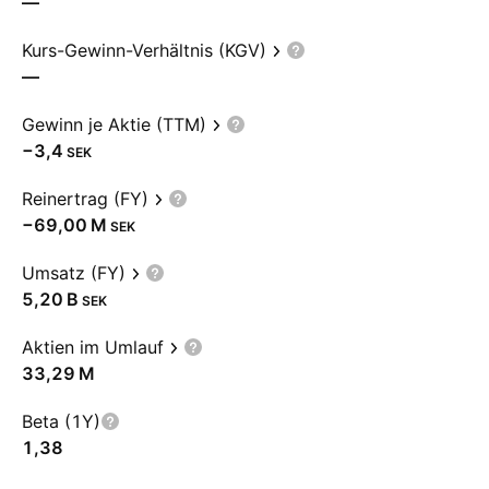
—
Kurs-Gewinn-Verhältnis (KGV)
—
Gewinn je Aktie (TTM)
−3,4
SEK
Reinertrag (FY)
‪−69,00 M‬
SEK
Umsatz (FY)
‪5,20 B‬
SEK
Aktien im Umlauf
‪33,29 M‬
Beta (1Y)
1,38