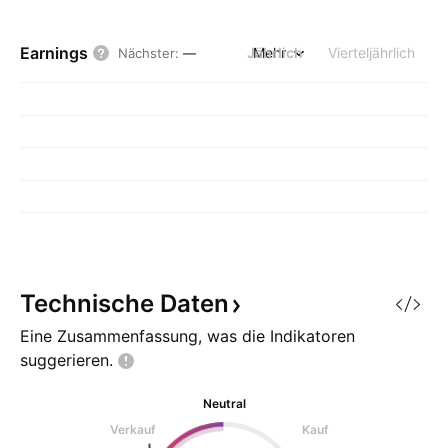
Earnings
Jährlich
Mehr
Vierteljährlich
Nächster
:
—
Technische
Daten
Eine Zusammenfassung, was die Indikatoren
suggerieren.
Neutral
Verkauf
Kauf