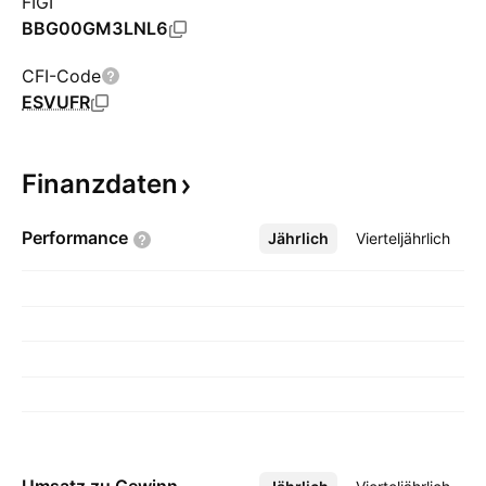
FIGI
BBG00GM3LNL6
CFI-Code
ESVUFR
Finanzdaten
Performance
Jährlich
Mehr
Vierteljährlich