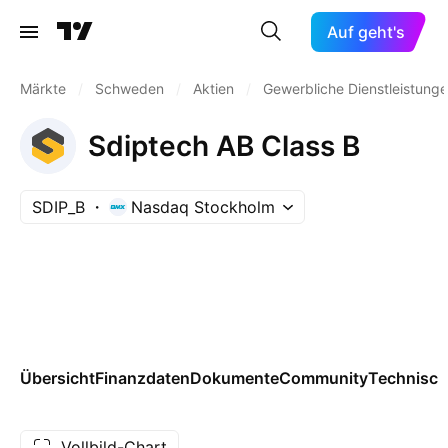
Auf geht's
Märkte
/
Schweden
/
Aktien
/
Gewerbliche Dienstleistung
Sdiptech AB Class B
SDIP_B
Nasdaq Stockholm
Übersicht
Finanzdaten
Dokumente
Community
Technisch
Vollbild-Chart