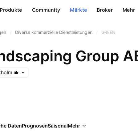
Produkte
Community
Märkte
Broker
Mehr
gen
/
Diverse kommerzielle Dienstleistungen
/
GREEN
ndscaping Group A
kholm
che Daten
Prognosen
Saisonal
Mehr