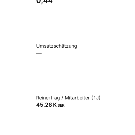
0,44
Umsatzschätzung
—
Reinertrag / Mitarbeiter (1J)
‪45,28 K‬
SEK