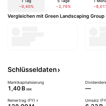
1 Tag
5 Tage
1 Mon
−0,40%
−2,76%
−8,01
Vergleichen mit Green Landscaping Group
Schlüsseldaten
Marktkapitalisierung
Dividendenr
‪1,40 B‬
—
SEK
Reinertrag (FY)
Umsatz (FY