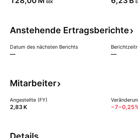
‪128,00 M‬
‪6,23 B‬
SEK
S
Anstehende
Ertragsberichte
Datum des nächsten Berichts
Berichtzeit
—
—
Mitarbeiter
Angestellte (FY)
Veränderun
‪2,83 K‬
−7
−0,25
Details