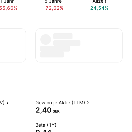
1 Jahr
5 Jahre
Allzeit
55,66%
−72,62%
24,54%
V)
Gewinn je Aktie (TTM)
2,40
SEK
Beta (1Y)