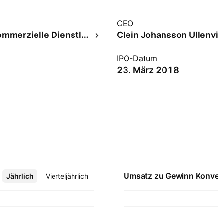
CEO
Diverse kommerzielle Dienstleistungen
Clein Johansson Ullenv
IPO-Datum
23. März 2018
Umsatz zu Gewinn
Konve
Jährlich
Mehr
Vierteljährlich