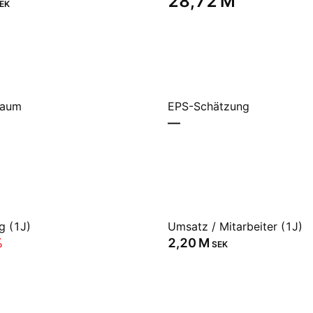
‪28,72 M‬
EK
raum
EPS-Schätzung
—
g (1J)
Umsatz / Mitarbeiter (1J)
%
‪2,20 M‬
SEK