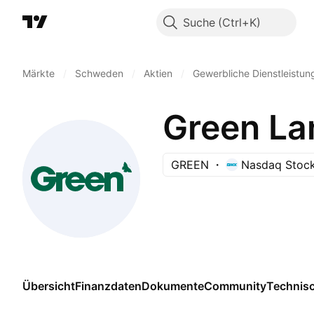
Suche
Märkte
/
Schweden
/
Aktien
/
Gewerbliche Dienstleistun
Green La
GREEN
Nasdaq Stoc
Übersicht
Finanzdaten
Dokumente
Community
Technis