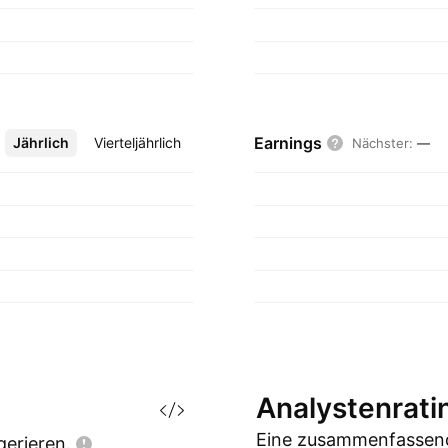
Earnings
Jährlich
Mehr
Vierteljährlich
Nächster
:
—
Analystenrati
Eine zusammenfassend
gerieren.