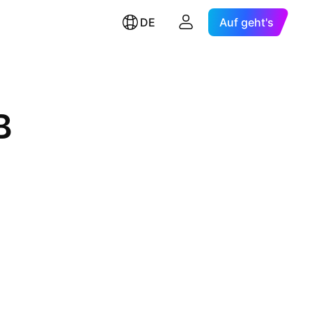
DE
Auf geht's
B