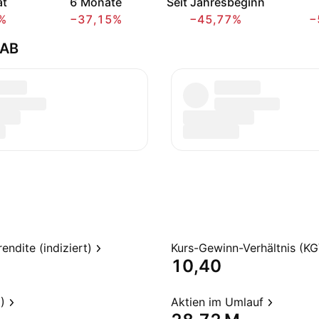
at
6 Monate
Seit Jahresbeginn
%
−37,15%
−45,77%
−
 AB
endite (indiziert)
Kurs-Gewinn-Verhältnis (KG
10,40
)
Aktien im Umlauf