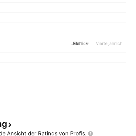
Jährlich
Mehr
Vierteljährlich
ng
e Ansicht der Ratings von
Profis.