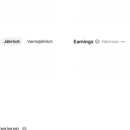
Earnings
Jährlich
Mehr
Vierteljährlich
Nächster
:
—
gerieren.