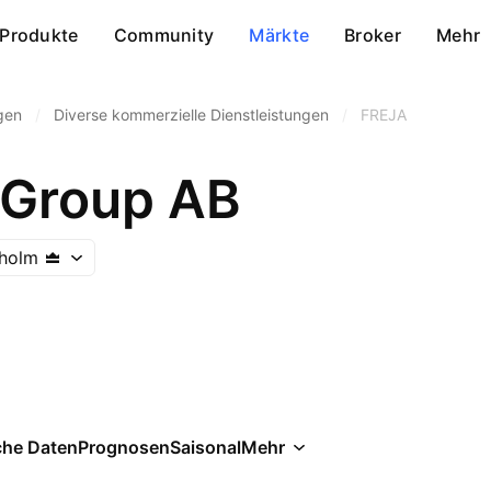
Produkte
Community
Märkte
Broker
Mehr
gen
/
Diverse kommerzielle Dienstleistungen
/
FREJA
D Group AB
holm
che Daten
Prognosen
Saisonal
Mehr