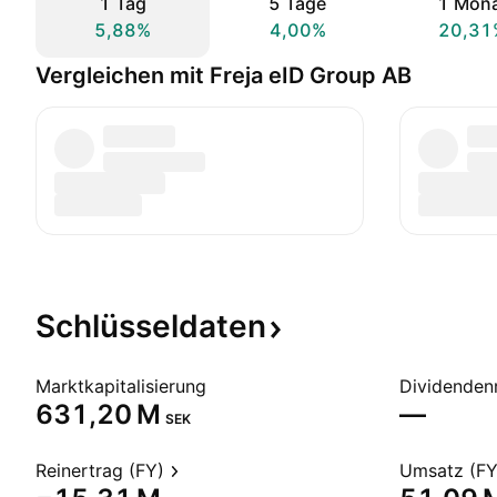
1 Tag
5 Tage
1 Mon
5,88%
4,00%
20,31
Vergleichen mit Freja eID Group AB
Schlüsseldaten
Marktkapitalisierung
Dividendenr
‪631,20 M‬
—
SEK
Reinertrag (FY)
Umsatz (FY