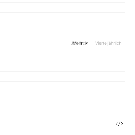
Jährlich
Mehr
Vierteljährlich