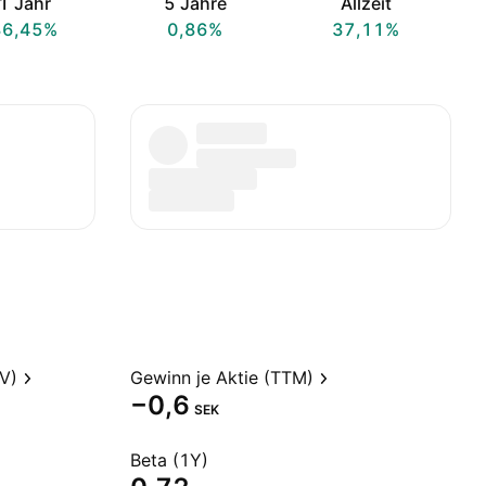
1 Jahr
5 Jahre
Allzeit
86,45%
0,86%
37,11%
V)
Gewinn je Aktie (TTM)
−0,6
SEK
Beta (1Y)