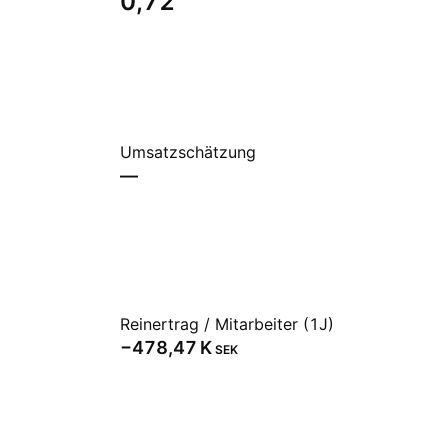
0,72
Umsatzschätzung
—
Reinertrag / Mitarbeiter (1J)
‪−478,47 K‬
SEK