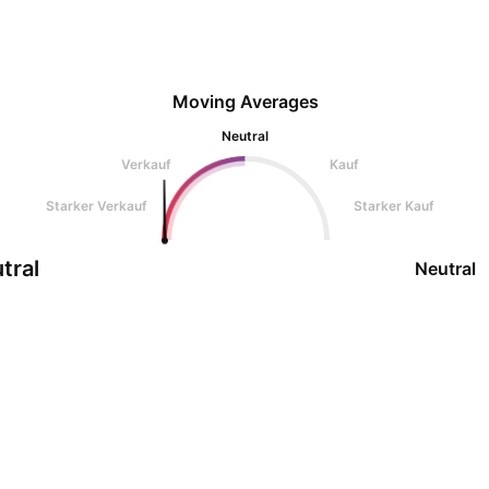
Moving Averages
Neutral
Verkauf
Kauf
Starker Verkauf
Starker Kauf
tral
Neutral