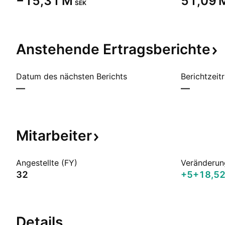
‪−15,31 M‬
‪51,09 M
SEK
Anstehende
Ertragsberichte
Datum des nächsten Berichts
Berichtzeit
—
—
Mitarbeiter
Angestellte (FY)
Veränderun
32
+5
+18,5
Details