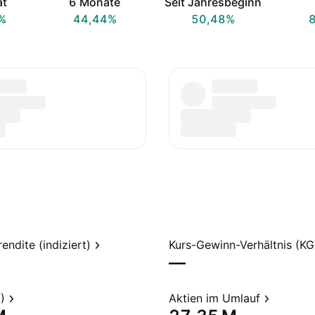
at
6 Monate
Seit Jahresbeginn
%
44,44%
50,48%
endite (indiziert)
Kurs-Gewinn-Verhältnis (KG
—
)
Aktien im Umlauf