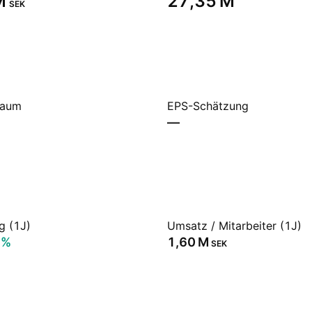
‬
‪27,35 M‬
SEK
raum
EPS-Schätzung
—
g (1J)
Umsatz / Mitarbeiter (1J)
2%
‪1,60 M‬
SEK