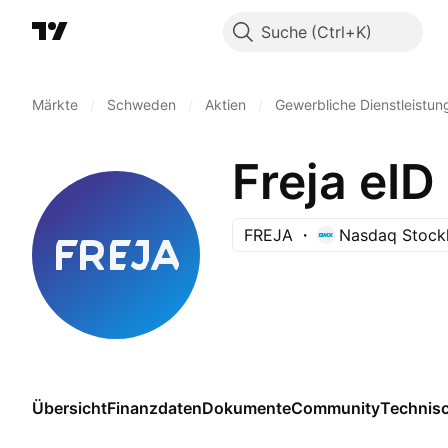
Suche
Märkte
/
Schweden
/
Aktien
/
Gewerbliche Dienstleistun
Freja eI
FREJA
Nasdaq Stock
Übersicht
Finanzdaten
Dokumente
Community
Technis