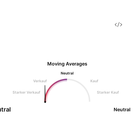
Moving Averages
Neutral
Verkauf
Kauf
Starker Verkauf
Starker Kauf
tral
Neutral