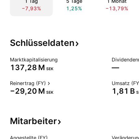
1 Tag
5 Tage
1 Monat
−7,93%
1,25%
−13,79%
Schlüsseldaten
Marktkapitalisierung
Dividendenr
‪137,28 M‬
—
SEK
Reinertrag (FY)
Umsatz (FY
‪−29,20 M‬
‪1,81 B‬
SEK
S
Mitarbeiter
Angestellte (FY)
Veränderun