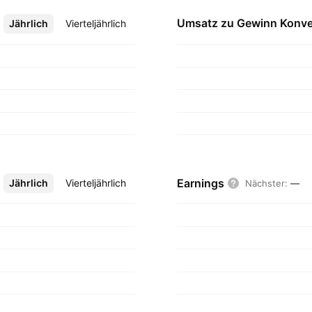
Umsatz zu Gewinn
Konve
Jährlich
Mehr
Vierteljährlich
Earnings
Jährlich
Mehr
Vierteljährlich
Nächster
:
—