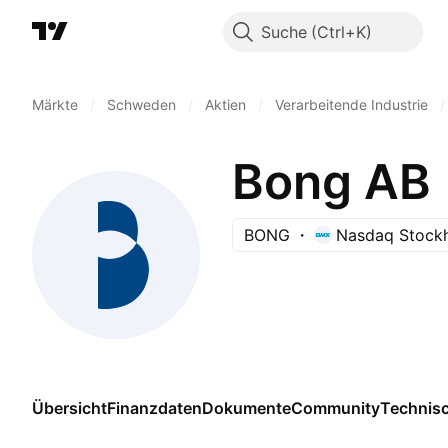
Suche
Märkte
/
Schweden
/
Aktien
/
Verarbeitende Industrie
/
Bong AB
BONG
Nasdaq Stock
Übersicht
Finanzdaten
Dokumente
Community
Technis