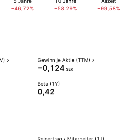
5 Jahre
10 Jahre
Allzeit
−46,72%
−58,29%
−99,58%
V)
Gewinn je Aktie (TTM)
−0,124
SEK
Beta (1Y)
0,42
Reinertrag / Mitarbeiter (1J)