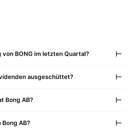
g von
BONG
im letzten Quartal?
videnden ausgeschüttet?
at
Bong AB
?
n
Bong AB
?