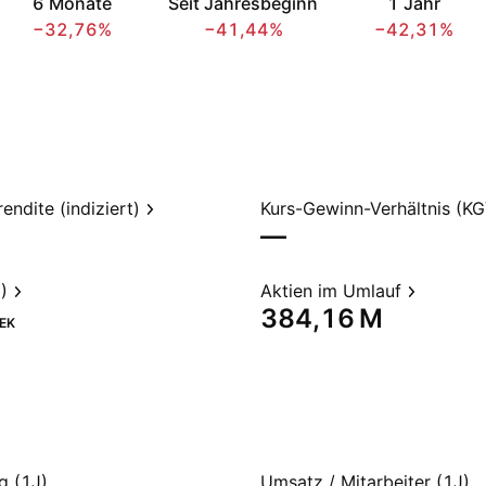
6 Monate
Seit Jahresbeginn
1 Jahr
−32,76%
−41,44%
−42,31%
endite (indiziert)
Kurs-Gewinn-Verhältnis (KG
—
)
Aktien im Umlauf
‪384,16 M‬
EK
g (1J)
Umsatz / Mitarbeiter (1J)