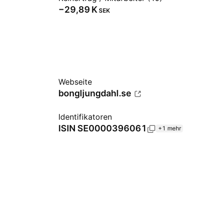
‪−29,89 K‬
SEK
Webseite
bongljungdahl.se
Identifikatoren
ISIN
SE0000396061
+1 mehr