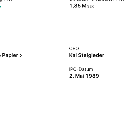
%
‪1,85 M‬
SEK
CEO
& Papier
Kai Steigleder
IPO-Datum
2. Mai 1989