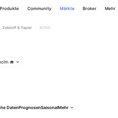
Produkte
Community
Märkte
Broker
Mehr
Zellstoff & Papier
/
BONG
holm
che Daten
Prognosen
Saisonal
Mehr