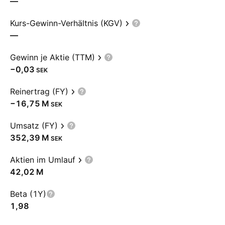
—
Kurs-Gewinn-Verhältnis (KGV)
—
Gewinn je Aktie (TTM)
−0,03
SEK
Reinertrag (FY)
‪−16,75 M‬
SEK
Umsatz (FY)
‪352,39 M‬
SEK
Aktien im Umlauf
‪42,02 M‬
Beta (1Y)
1,98