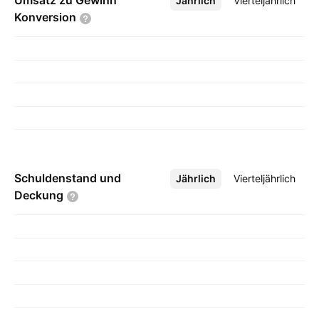
Umsatz zu Gewinn
Jährlich
Mehr
Vierteljährlich
Konversion
Schuldenstand und
Jährlich
Mehr
Vierteljährlich
Deckung