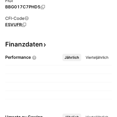
FIGI
BBG017C7PHD5
CFI-Code
ESVUFR
Finanzdaten
Performance
Jährlich
Mehr
Vierteljährlich