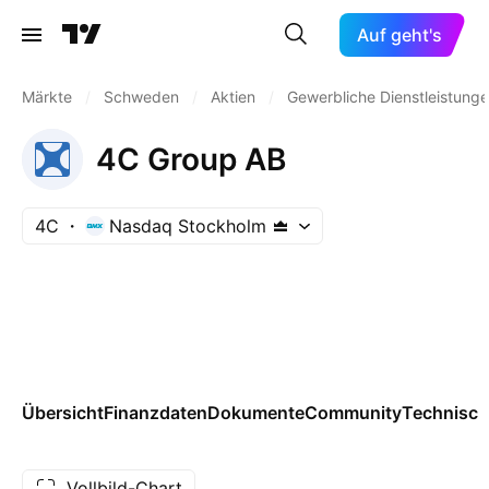
Auf geht's
Märkte
/
Schweden
/
Aktien
/
Gewerbliche Dienstleistung
4C Group AB
4C
Nasdaq Stockholm
Übersicht
Finanzdaten
Dokumente
Community
Technisch
Vollbild-Chart