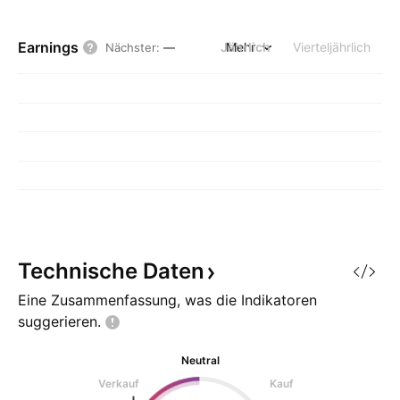
Earnings
Jährlich
Mehr
Vierteljährlich
Nächster
:
—
Technische
Daten
Eine Zusammenfassung, was die Indikatoren
suggerieren.
Neutral
Verkauf
Kauf