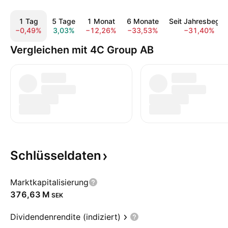
1 Tag
5 Tage
1 Monat
6 Monate
Seit Jahresbegin
−0,49%
3,03%
−12,26%
−33,53%
−31,40%
Vergleichen mit 4C Group AB
Schlüsseldaten
Marktkapitalisierung
‪376,63 M‬
SEK
Dividendenrendite (indiziert)