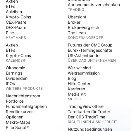
Aktien
Abonnements verschenken
ETFs
TRADING
Anleihen
Krypto-Coins
Übersicht
CEX-Paare
Broker
DEX-Paare
Broker-Vergleich
Pine
The Leap
HEATMAPS
SONDERANGEBOTE
Aktien
Futures der CME Group
ETFs
Eurex-Termingeschäfte
Krypto-Coins
US-Aktienbündel
KALENDER
ÜBER DAS UNTERNEHMEN
Ökonomie
Wer wir sind
Earnings
Weltraummission
Dividenden
Blog
IPOs
Hilfe Center
WEITERE PRODUKTE
Karrieren
Media Kit
Nachrichtenstrom
MERCH
Portfolios
Fundamentalgraphen
TradingView-Store
Renditekurven
Tarotkarten für Trader
Optionen
Der C63 TradeTime
Makro-Maps
RICHTLINIEN & SICHERHEIT
Pine Script®
Nutzungsbedingungen