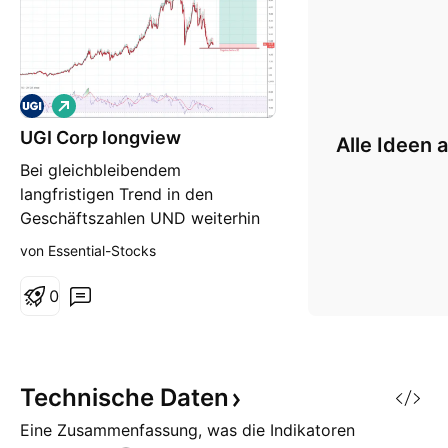
L
o
UGI Corp longview
n
Alle Ideen 
g
Bei gleichbleibendem
langfristigen Trend in den
Geschäftszahlen UND weiterhin
aufrecht bleibender Korrelation
von Essential-Stocks
von Kursverlauf und
Geschäftszahlen bietet sich hier
0
Potenzial
Technische
Daten
Eine Zusammenfassung, was die Indikatoren