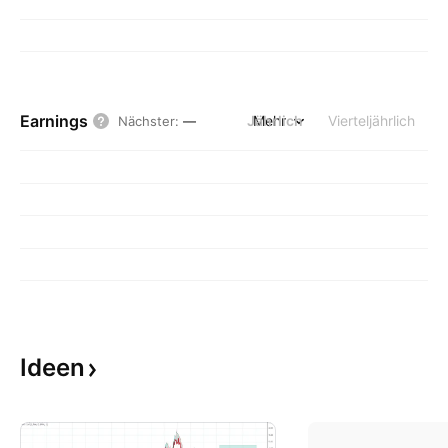
Earnings
Jährlich
Mehr
Vierteljährlich
Nächster
:
—
Ideen