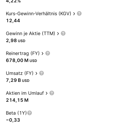
4,22%
Kurs-Gewinn-Verhältnis (KGV)
12,44
Gewinn je Aktie (TTM)
2,98
USD
Reinertrag (FY)
‪678,00 M‬
USD
Umsatz (FY)
‪7,29 B‬
USD
Aktien im Umlauf
‪214,15 M‬
Beta (1Y)
−0,33