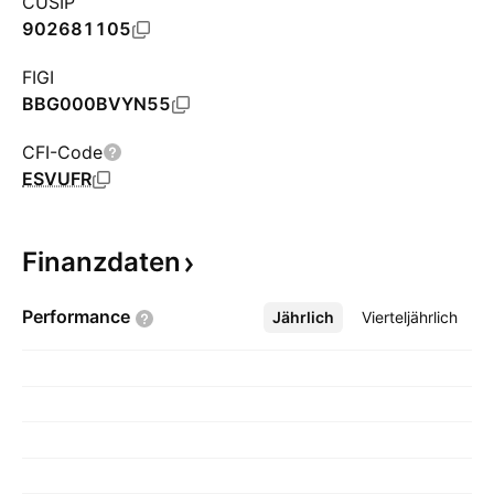
CUSIP
902681105
FIGI
BBG000BVYN55
CFI-Code
ESVUFR
Finanzdaten
Performance
Jährlich
Mehr
Vierteljährlich