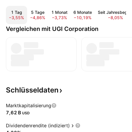
1 Tag
5 Tage
1 Monat
6 Monate
Seit Jahresbegin
−3,55%
−4,86%
−3,73%
−10,19%
−8,05%
Vergleichen mit UGI Corporation
Schlüsseldaten
Marktkapitalisierung
‪7,62 B‬
USD
Dividendenrendite (indiziert)