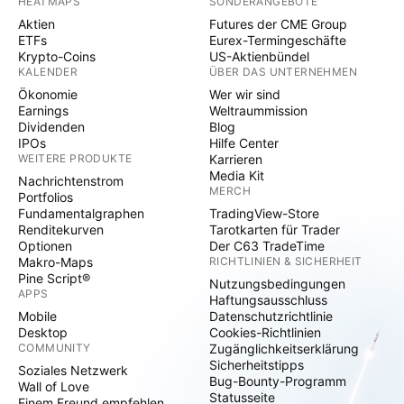
HEATMAPS
SONDERANGEBOTE
Aktien
Futures der CME Group
ETFs
Eurex-Termingeschäfte
Krypto-Coins
US-Aktienbündel
KALENDER
ÜBER DAS UNTERNEHMEN
Ökonomie
Wer wir sind
Earnings
Weltraummission
Dividenden
Blog
IPOs
Hilfe Center
WEITERE PRODUKTE
Karrieren
Media Kit
Nachrichtenstrom
MERCH
Portfolios
Fundamentalgraphen
TradingView-Store
Renditekurven
Tarotkarten für Trader
Optionen
Der C63 TradeTime
Makro-Maps
RICHTLINIEN & SICHERHEIT
Pine Script®
Nutzungsbedingungen
APPS
Haftungsausschluss
Mobile
Datenschutzrichtlinie
Desktop
Cookies-Richtlinien
COMMUNITY
Zugänglichkeitserklärung
Sicherheitstipps
Soziales Netzwerk
Bug-Bounty-Programm
Wall of Love
Statusseite
Einem Freund empfehlen