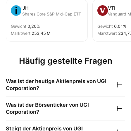
IJH
VTI
iShares Core S&P Mid-Cap ETF
Gewicht
0,20%
Gewicht
0,01%
Marktwert
‪253,45 M‬
Marktwert
‪234,7
Häufig gestellte Fragen
Was ist der heutige Aktienpreis von
UGI
Corporation
?
Was ist der Börsenticker von
UGI
Corporation
?
Steigt der Aktienpreis von
UGI