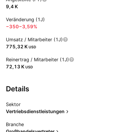
‪9,4 K‬
Veränderung (1J)
−350
−3,59%
Umsatz / Mitarbeiter (1J)
‪775,32 K‬
USD
Reinertrag / Mitarbeiter (1J)
‪72,13 K‬
USD
Details
Sektor
Vertriebsdienstleistungen
Branche
Großhandelsvertreter