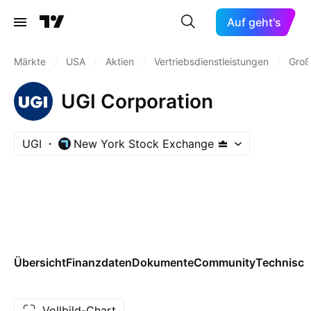
Auf geht's
Märkte
/
USA
/
Aktien
/
Vertriebsdienstleistungen
/
Groß
UGI Corporation
UGI
New York Stock Exchange
Übersicht
Finanzdaten
Dokumente
Community
Technisch
Vollbild-Chart