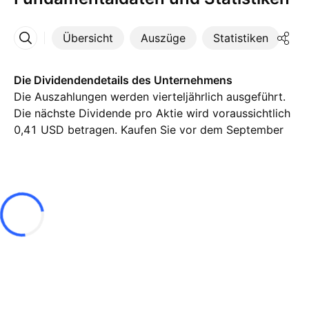
Übersicht
Auszüge
Statistiken
Di
Mehr
Die Dividendendetails des Unternehmens
Die Auszahlungen werden vierteljährlich ausgeführt.
Die nächste Dividende pro Aktie wird voraussichtlich
0,41 USD betragen. Kaufen Sie vor dem September
1, um ausgezahlt zu werden. Die Dividendenrendite
(TTM) % beträgt aktuell 3,91 %.