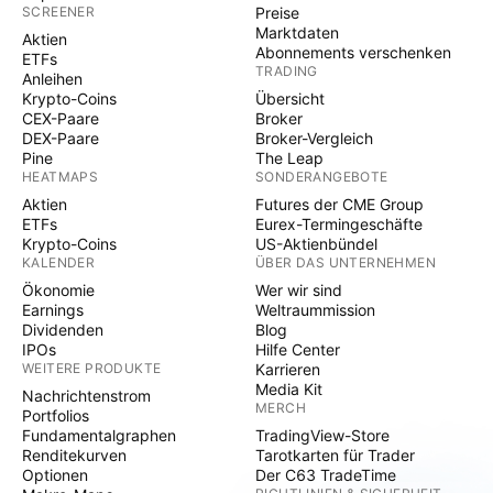
SCREENER
Preise
Marktdaten
Aktien
Abonnements verschenken
ETFs
TRADING
Anleihen
Krypto-Coins
Übersicht
CEX-Paare
Broker
DEX-Paare
Broker-Vergleich
Pine
The Leap
HEATMAPS
SONDERANGEBOTE
Aktien
Futures der CME Group
ETFs
Eurex-Termingeschäfte
Krypto-Coins
US-Aktienbündel
KALENDER
ÜBER DAS UNTERNEHMEN
Ökonomie
Wer wir sind
Earnings
Weltraummission
Dividenden
Blog
IPOs
Hilfe Center
WEITERE PRODUKTE
Karrieren
Media Kit
Nachrichtenstrom
MERCH
Portfolios
Fundamentalgraphen
TradingView-Store
Renditekurven
Tarotkarten für Trader
Optionen
Der C63 TradeTime