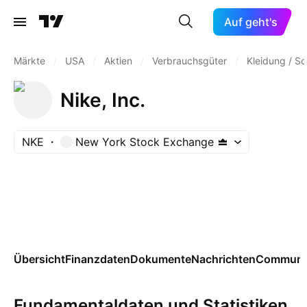
Auf geht's
Märkte
/
USA
/
Aktien
/
Verbrauchsgüter
/
Kleidung / S
Nike, Inc.
NKE
New York Stock Exchange
Übersicht
Finanzdaten
Dokumente
Nachrichten
Communi
Fundamentaldaten und Statistiken