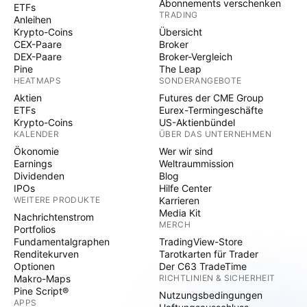
Abonnements verschenken
ETFs
TRADING
Anleihen
Krypto-Coins
Übersicht
CEX-Paare
Broker
DEX-Paare
Broker-Vergleich
Pine
The Leap
HEATMAPS
SONDERANGEBOTE
Aktien
Futures der CME Group
ETFs
Eurex-Termingeschäfte
Krypto-Coins
US-Aktienbündel
KALENDER
ÜBER DAS UNTERNEHMEN
Ökonomie
Wer wir sind
Earnings
Weltraummission
Dividenden
Blog
IPOs
Hilfe Center
WEITERE PRODUKTE
Karrieren
Media Kit
Nachrichtenstrom
MERCH
Portfolios
Fundamentalgraphen
TradingView-Store
Renditekurven
Tarotkarten für Trader
Optionen
Der C63 TradeTime
Makro-Maps
RICHTLINIEN & SICHERHEIT
Pine Script®
Nutzungsbedingungen
APPS