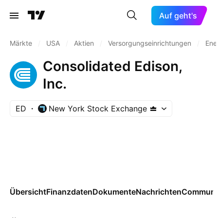
Auf geht's
Märkte
/
USA
/
Aktien
/
Versorgungseinrichtungen
/
Ene
Consolidated Edison,
Inc.
ED
New York Stock Exchange
Übersicht
Finanzdaten
Dokumente
Nachrichten
Communi