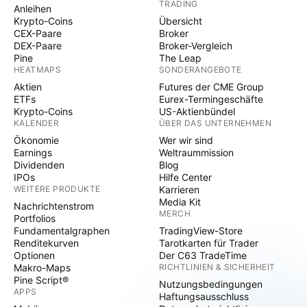
TRADING
Anleihen
Krypto-Coins
Übersicht
CEX-Paare
Broker
DEX-Paare
Broker-Vergleich
Pine
The Leap
HEATMAPS
SONDERANGEBOTE
Aktien
Futures der CME Group
ETFs
Eurex-Termingeschäfte
Krypto-Coins
US-Aktienbündel
KALENDER
ÜBER DAS UNTERNEHMEN
Ökonomie
Wer wir sind
Earnings
Weltraummission
Dividenden
Blog
IPOs
Hilfe Center
WEITERE PRODUKTE
Karrieren
Media Kit
Nachrichtenstrom
MERCH
Portfolios
Fundamentalgraphen
TradingView-Store
Renditekurven
Tarotkarten für Trader
Optionen
Der C63 TradeTime
Makro-Maps
RICHTLINIEN & SICHERHEIT
Pine Script®
Nutzungsbedingungen
APPS
Haftungsausschluss