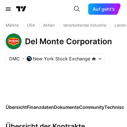
Auf geht's
Märkte
/
USA
/
Aktien
/
Verarbeitende Industrie
/
Landwi
Del Monte Corporation
DMC
New York Stock Exchange
Übersicht
Finanzdaten
Dokumente
Community
Technisch
Übersicht der Kontrakte