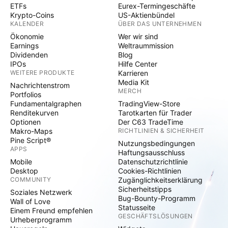
ETFs
Eurex-Termingeschäfte
Krypto-Coins
US-Aktienbündel
KALENDER
ÜBER DAS UNTERNEHMEN
Ökonomie
Wer wir sind
Earnings
Weltraummission
Dividenden
Blog
IPOs
Hilfe Center
WEITERE PRODUKTE
Karrieren
Media Kit
Nachrichtenstrom
MERCH
Portfolios
Fundamentalgraphen
TradingView-Store
Renditekurven
Tarotkarten für Trader
Optionen
Der C63 TradeTime
Makro-Maps
RICHTLINIEN & SICHERHEIT
Pine Script®
Nutzungsbedingungen
APPS
Haftungsausschluss
Mobile
Datenschutzrichtlinie
Desktop
Cookies-Richtlinien
COMMUNITY
Zugänglichkeitserklärung
Sicherheitstipps
Soziales Netzwerk
Bug-Bounty-Programm
Wall of Love
Statusseite
Einem Freund empfehlen
GESCHÄFTSLÖSUNGEN
Urheberprogramm