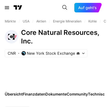
Auf geht's
Märkte
/
USA
/
Aktien
/
Energie Mineralien
/
Kohle
/
C
Core Natural Resources,
Inc.
CNR
New York Stock Exchange
Übersicht
Finanzdaten
Dokumente
Community
Technisch