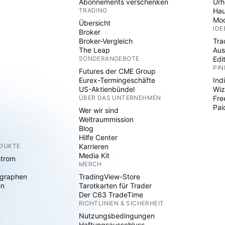
Abonnements verschenken
Ur
TRADING
Hau
Mod
Übersicht
IDE
Broker
Broker-Vergleich
Tra
The Leap
Aus
SONDERANGEBOTE
Edi
PIN
Futures der CME Group
Eurex-Termingeschäfte
Ind
US-Aktienbündel
Wiz
ÜBER DAS UNTERNEHMEN
Fre
Pai
Wer wir sind
Weltraummission
Blog
Hilfe Center
ODUKTE
Karrieren
Media Kit
strom
MERCH
graphen
TradingView-Store
en
Tarotkarten für Trader
Der C63 TradeTime
RICHTLINIEN & SICHERHEIT
Nutzungsbedingungen
Haftungsausschluss