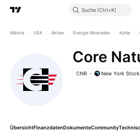
Suche
Märkte
/
USA
/
Aktien
/
Energie Mineralien
/
Kohle
/
Core Natu
CNR
New York Stock
Übersicht
Finanzdaten
Dokumente
Community
Technis