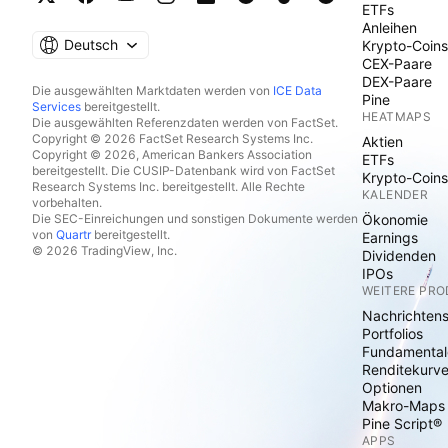
ETFs
Anleihen
Deutsch
Krypto-Coins
CEX-Paare
DEX-Paare
Die ausgewählten Marktdaten werden von
ICE Data
Pine
Services
bereitgestellt.
HEATMAPS
Die ausgewählten Referenzdaten werden von FactSet.
Copyright © 2026 FactSet Research Systems Inc.
Aktien
Copyright © 2026, American Bankers Association
ETFs
bereitgestellt. Die CUSIP-Datenbank wird von FactSet
Krypto-Coins
Research Systems Inc. bereitgestellt. Alle Rechte
KALENDER
vorbehalten.
Die SEC-Einreichungen und sonstigen Dokumente werden
Ökonomie
von
Quartr
bereitgestellt.
Earnings
© 2026 TradingView, Inc.
Dividenden
IPOs
WEITERE PR
Nachrichten
Portfolios
Fundamental
Renditekurv
Optionen
Makro-Maps
Pine Script®
APPS