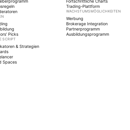
heberprogramm
Fortschrittliche Charts
sregeln
Trading-Plattform
eratoren
WACHSTUMSMÖGLICHKEITEN
EN
Werbung
ding
Brokerage Integration
bildung
Partnerprogramm
tors' Picks
Ausbildungsprogramm
E SCRIPT
ikatoren & Strategien
ards
elancer
d Spaces