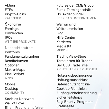
Aktien
Futures der CME Group
ETFs
Eurex-Termingeschäfte
Krypto-Coins
US-Aktienbündel
KALENDER
ÜBER DAS UNTERNEHMEN
Ökonomie
Wer wir sind
Earnings
Weltraummission
Dividenden
Blog
IPOs
Hilfe Center
WEITERE PRODUKTE
Karrieren
Media Kit
Nachrichtenstrom
MERCH
Portfolios
Fundamentalgraphen
TradingView-Store
Renditekurven
Tarotkarten für Trader
Optionen
Der C63 TradeTime
Makro-Maps
RICHTLINIEN & SICHERHEIT
Pine Script®
Nutzungsbedingungen
APPS
Haftungsausschluss
Mobile
Datenschutzrichtlinie
Desktop
Cookies-Richtlinien
COMMUNITY
Zugänglichkeitserklärung
Sicherheitstipps
Soziales Netzwerk
Bug-Bounty-Programm
Wall of Love
Statusseite
Einem Freund empfehlen