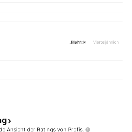
Jährlich
Mehr
Vierteljährlich
ng
e Ansicht der Ratings von
Profis.