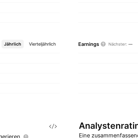
Earnings
Jährlich
Mehr
Vierteljährlich
Nächster
:
—
Analystenrati
Eine zusammenfassend
gerieren.