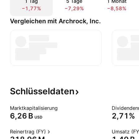
1 Tag
5 Tage
1 Monat
−1,77%
−7,29%
−8,58%
Vergleichen mit Archrock, Inc.
Schlüsseldaten
Marktkapitalisierung
Dividendenr
‪6,26 B‬
2,71%
USD
Reinertrag (FY)
Umsatz (FY