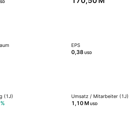
‪170,50 M‬
SD
raum
EPS
0,38
USD
g (1J)
Umsatz / Mitarbeiter (1J)
5%
‪1,10 M‬
USD