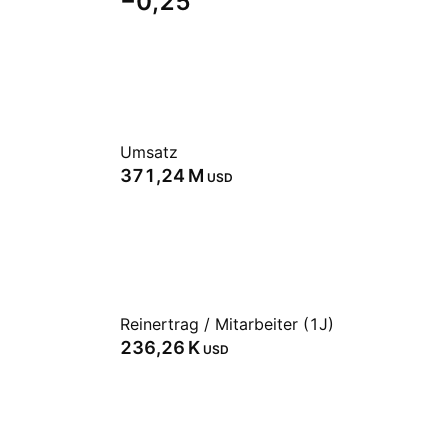
−0,25
Umsatz
‪371,24 M‬
USD
Reinertrag / Mitarbeiter (1J)
‪236,26 K‬
USD