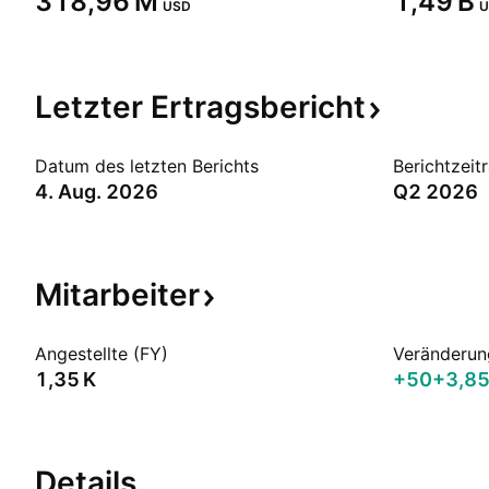
‪318,96 M‬
‪1,49 B‬
USD
U
Letzter
Ertragsbericht
Datum des letzten Berichts
Berichtzeit
4. Aug. 2026
Q2 2026
Mitarbeiter
Angestellte (FY)
Veränderun
‪1,35 K‬
+50
+3,8
Details