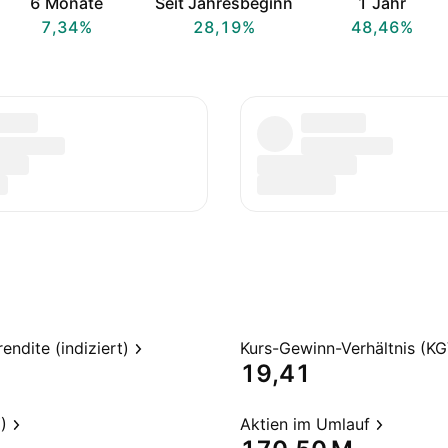
6 Monate
Seit Jahresbeginn
1 Jahr
7,34%
28,19%
48,46%
endite (indiziert)
Kurs-Gewinn-Verhältnis (KG
19,41
)
Aktien im Umlauf