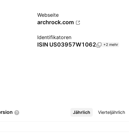
Webseite
archrock.com
Identifikatoren
ISIN
US03957W1062
+2 mehr
rsion
Jährlich
Mehr
Vierteljährlich