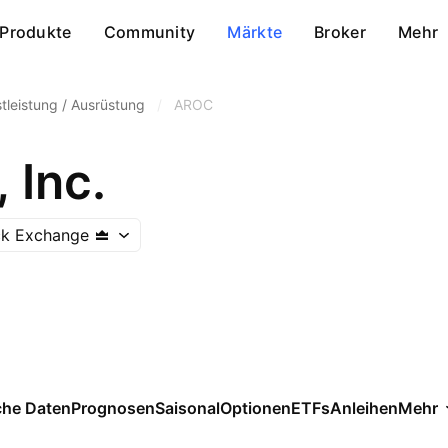
Produkte
Community
Märkte
Broker
Mehr
tleistung / Ausrüstung
/
AROC
 Inc.
ck Exchange
che Daten
Prognosen
Saisonal
Optionen
ETFs
Anleihen
Mehr