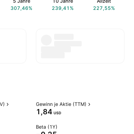
5 Jahre
10 Jahre
Allzeit
307,46%
239,41%
227,55%
V)
Gewinn je Aktie (TTM)
1,84
USD
Beta (1Y)