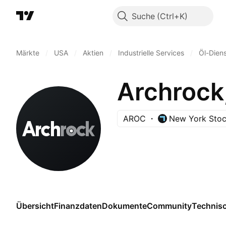
Suche
Märkte
/
USA
/
Aktien
/
Industrielle Services
/
Öl-Diens
Archrock,
AROC
New York Sto
Übersicht
Finanzdaten
Dokumente
Community
Technis