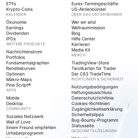
ETFs
Eurex-Termingeschäfte
Krypto-Coins
US-Aktienbündel
KALENDER
ÜBER DAS UNTERNEHMEN
Ökonomie
Wer wir sind
Earnings
Weltraummission
Dividenden
Blog
IPOs
Hilfe Center
WEITERE PRODUKTE
Karrieren
Media Kit
Nachrichtenstrom
MERCH
Portfolios
Fundamentalgraphen
TradingView-Store
Renditekurven
Tarotkarten für Trader
Optionen
Der C63 TradeTime
Makro-Maps
RICHTLINIEN & SICHERHEIT
Pine Script®
Nutzungsbedingungen
APPS
Haftungsausschluss
Mobile
Datenschutzrichtlinie
Desktop
Cookies-Richtlinien
COMMUNITY
Zugänglichkeitserklärung
Sicherheitstipps
Soziales Netzwerk
Bug-Bounty-Programm
Wall of Love
Statusseite
Einem Freund empfehlen
GESCHÄFTSLÖSUNGEN
Urheberprogramm