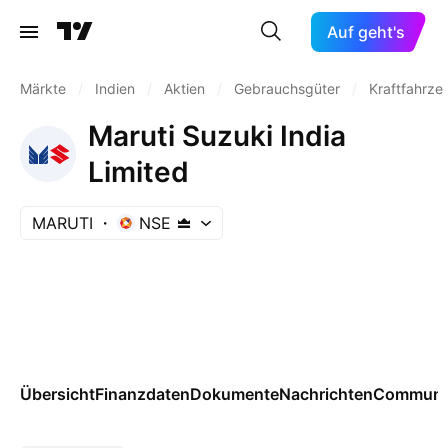
Auf geht's
Märkte
/
Indien
/
Aktien
/
Gebrauchsgüter
/
Kraftfahrze
Maruti Suzuki India
Limited
MARUTI
NSE
Übersicht
Finanzdaten
Dokumente
Nachrichten
Communi