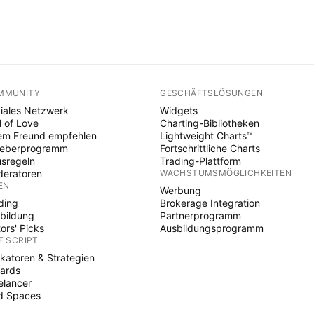
MMUNITY
GESCHÄFTSLÖSUNGEN
iales Netzwerk
Widgets
l of Love
Charting-Bibliotheken
em Freund empfehlen
Lightweight Charts™
heberprogramm
Fortschrittliche Charts
sregeln
Trading-Plattform
eratoren
WACHSTUMSMÖGLICHKEITEN
EN
Werbung
ding
Brokerage Integration
bildung
Partnerprogramm
tors' Picks
Ausbildungsprogramm
E SCRIPT
ikatoren & Strategien
ards
elancer
d Spaces