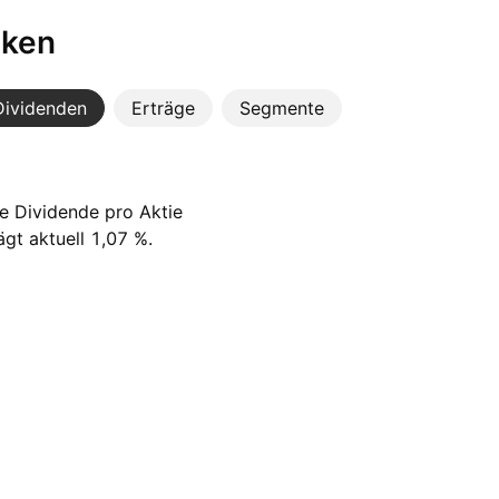
iken
Dividenden
Erträge
Segmente
te Dividende pro Aktie
gt aktuell 1,07 %.