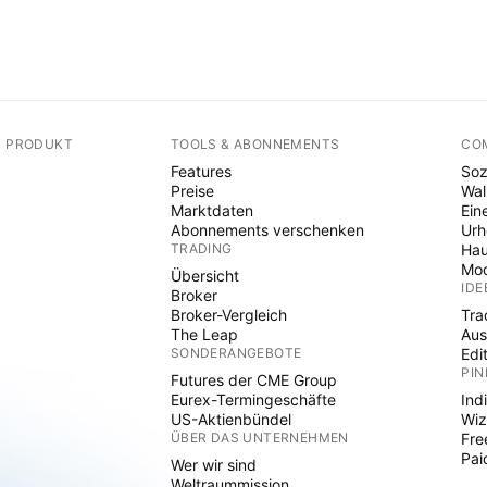
N PRODUKT
TOOLS & ABONNEMENTS
CO
Features
Soz
Preise
Wal
Marktdaten
Ein
Abonnements verschenken
Ur
TRADING
Hau
Mod
Übersicht
IDE
Broker
Broker-Vergleich
Tra
The Leap
Aus
SONDERANGEBOTE
Edi
PIN
Futures der CME Group
Eurex-Termingeschäfte
Ind
US-Aktienbündel
Wiz
ÜBER DAS UNTERNEHMEN
Fre
Pai
Wer wir sind
Weltraummission