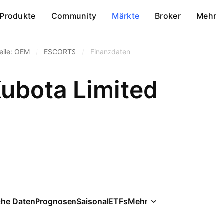
Produkte
Community
Märkte
Broker
Mehr
eile: OEM
/
ESCORTS
/
Finanzdaten
Kubota Limited
che Daten
Prognosen
Saisonal
ETFs
Mehr