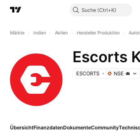
Suche
Märkte
/
Indien
/
Aktien
/
Hersteller Produktion
/
Autot
Escorts 
ESCORTS
NSE
Übersicht
Finanzdaten
Dokumente
Community
Technis