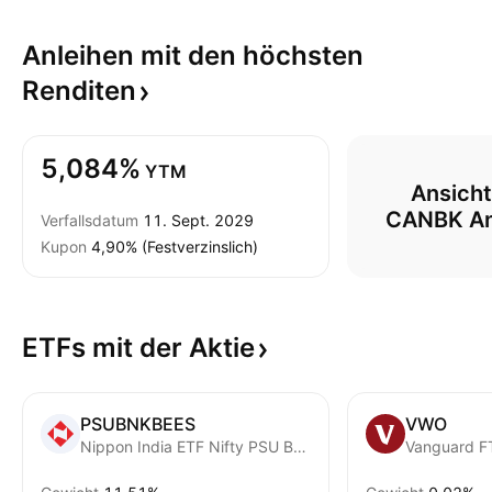
Anleihen mit den höchsten
Renditen
5,084%
YTM
Ansicht 
CANBK An
Verfallsdatum
11. Sept. 2029
Kupon
4,90% (Festverzinslich)
ETFs mit der
Aktie
PSUBNKBEES
VWO
Nippon India ETF Nifty PSU Bank BeES