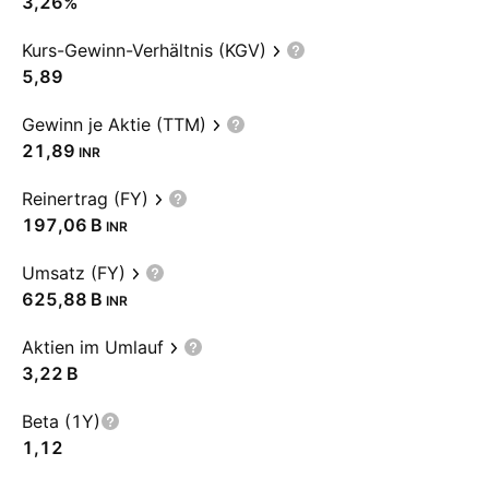
3,26%
Kurs-Gewinn-Verhältnis (KGV)
5,89
Gewinn je Aktie (TTM)
21,89
INR
Reinertrag (FY)
‪197,06 B‬
INR
Umsatz (FY)
‪625,88 B‬
INR
Aktien im Umlauf
‪3,22 B‬
Beta (1Y)
1,12