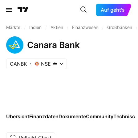
Auf geht's
Märkte
/
Indien
/
Aktien
/
Finanzwesen
/
Großbanken
/
Canara Bank
CANBK
NSE
Übersicht
Finanzdaten
Dokumente
Community
Technisch
Vollbild-Chart