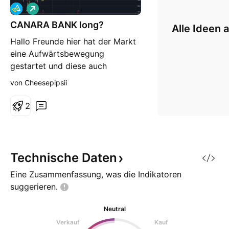
L
o
CANARA BANK long?
n
Alle Ideen 
g
Hallo Freunde hier hat der Markt
eine Aufwärtsbewegung
gestartet und diese auch
aktiviert. Unser Ziel ist die grüne
von Cheesepipsii
C-Zone. Gruß Mr. Cheesepipsii
Hinweis: Diese Analyse stellt
2
keine Anlageempfehlung dar!
Technische
Daten
Eine Zusammenfassung, was die Indikatoren
suggerieren.
Neutral
Verkauf
Kauf