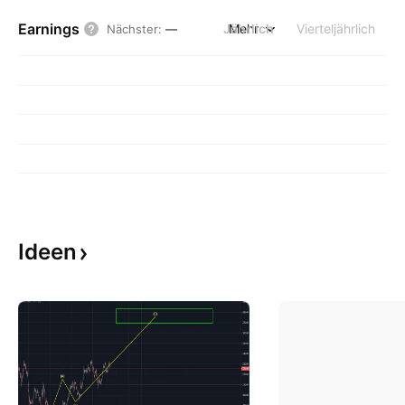
Earnings
Jährlich
Mehr
Vierteljährlich
Nächster
:
—
Ideen