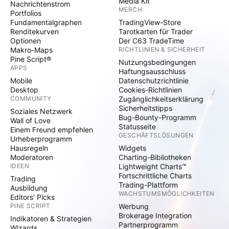
Media Kit
Nachrichtenstrom
MERCH
Portfolios
Fundamentalgraphen
TradingView-Store
Renditekurven
Tarotkarten für Trader
Optionen
Der C63 TradeTime
Makro-Maps
RICHTLINIEN & SICHERHEIT
Pine Script®
Nutzungsbedingungen
APPS
Haftungsausschluss
Mobile
Datenschutzrichtlinie
Desktop
Cookies-Richtlinien
COMMUNITY
Zugänglichkeitserklärung
Sicherheitstipps
Soziales Netzwerk
Bug-Bounty-Programm
Wall of Love
Statusseite
Einem Freund empfehlen
GESCHÄFTSLÖSUNGEN
Urheberprogramm
Hausregeln
Widgets
Moderatoren
Charting-Bibliotheken
IDEEN
Lightweight Charts™
Fortschrittliche Charts
Trading
Trading-Plattform
Ausbildung
WACHSTUMSMÖGLICHKEITEN
Editors' Picks
PINE SCRIPT
Werbung
Brokerage Integration
Indikatoren & Strategien
Partnerprogramm
Wizards