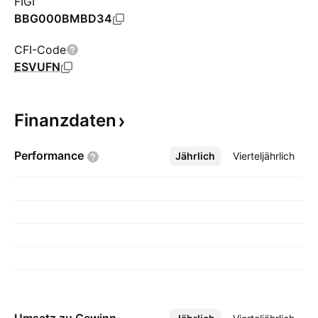
FIGI
BBG000BMBD34
CFI-Code
ESVUFN
Finanzdaten
Performance
Jährlich
Mehr
Vierteljährlich