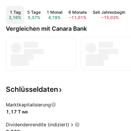
1 Tag
5 Tage
1 Monat
6 Monate
Seit Jahresbeginn
2,16%
5,37%
4,19%
−11,01%
−15,03%
Vergleichen mit Canara Bank
Schlüsseldaten
Marktkapitalisierung
‪1,17 T‬
INR
Dividendenrendite (indiziert)