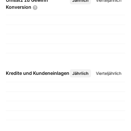
Umsatz zu Gewinn
Jährlich
Mehr
Vierteljährlich
Konversion
Kredite und Kundeneinlagen
Jährlich
Mehr
Vierteljährlich