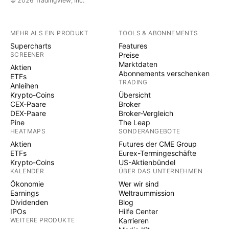
© 2026 TradingView, Inc.
MEHR ALS EIN PRODUKT
TOOLS & ABONNEMENTS
Supercharts
Features
SCREENER
Preise
Marktdaten
Aktien
Abonnements verschenken
ETFs
TRADING
Anleihen
Krypto-Coins
Übersicht
CEX-Paare
Broker
DEX-Paare
Broker-Vergleich
Pine
The Leap
HEATMAPS
SONDERANGEBOTE
Aktien
Futures der CME Group
ETFs
Eurex-Termingeschäfte
Krypto-Coins
US-Aktienbündel
KALENDER
ÜBER DAS UNTERNEHMEN
Ökonomie
Wer wir sind
Earnings
Weltraummission
Dividenden
Blog
IPOs
Hilfe Center
WEITERE PRODUKTE
Karrieren