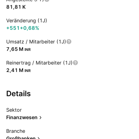
‪81,81 K‬
Veränderung (1J)
+551
+0,68%
Umsatz / Mitarbeiter (1J)
‪7,65 M‬
INR
Reinertrag / Mitarbeiter (1J)
‪2,41 M‬
INR
Details
Sektor
Finanzwesen
Branche
Großbanken