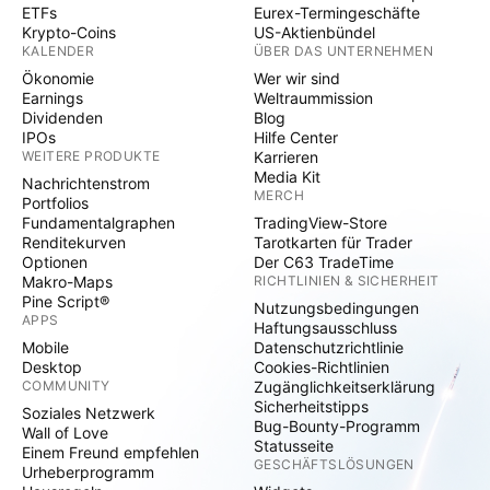
ETFs
Eurex-Termingeschäfte
Krypto-Coins
US-Aktienbündel
KALENDER
ÜBER DAS UNTERNEHMEN
Ökonomie
Wer wir sind
Earnings
Weltraummission
Dividenden
Blog
IPOs
Hilfe Center
WEITERE PRODUKTE
Karrieren
Media Kit
Nachrichtenstrom
MERCH
Portfolios
Fundamentalgraphen
TradingView-Store
Renditekurven
Tarotkarten für Trader
Optionen
Der C63 TradeTime
Makro-Maps
RICHTLINIEN & SICHERHEIT
Pine Script®
Nutzungsbedingungen
APPS
Haftungsausschluss
Mobile
Datenschutzrichtlinie
Desktop
Cookies-Richtlinien
COMMUNITY
Zugänglichkeitserklärung
Sicherheitstipps
Soziales Netzwerk
Bug-Bounty-Programm
Wall of Love
Statusseite
Einem Freund empfehlen
GESCHÄFTSLÖSUNGEN
Urheberprogramm