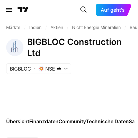
Auf geht's
Märkte
/
Indien
/
Aktien
/
Nicht Energie Mineralien
/
Bau
BIGBLOC Construction
Ltd
BIGBLOC
NSE
Übersicht
Finanzdaten
Community
Technische Daten
Sai