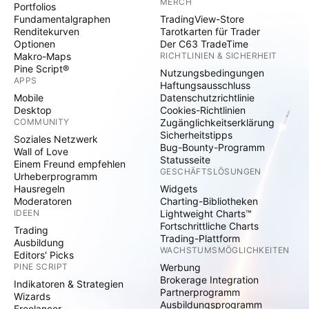
MERCH
Portfolios
Fundamentalgraphen
TradingView-Store
Renditekurven
Tarotkarten für Trader
Optionen
Der C63 TradeTime
Makro-Maps
RICHTLINIEN & SICHERHEIT
Pine Script®
Nutzungsbedingungen
APPS
Haftungsausschluss
Mobile
Datenschutzrichtlinie
Desktop
Cookies-Richtlinien
COMMUNITY
Zugänglichkeitserklärung
Sicherheitstipps
Soziales Netzwerk
Bug-Bounty-Programm
Wall of Love
Statusseite
Einem Freund empfehlen
GESCHÄFTSLÖSUNGEN
Urheberprogramm
Hausregeln
Widgets
Moderatoren
Charting-Bibliotheken
IDEEN
Lightweight Charts™
Fortschrittliche Charts
Trading
Trading-Plattform
Ausbildung
WACHSTUMSMÖGLICHKEITEN
Editors' Picks
PINE SCRIPT
Werbung
Brokerage Integration
Indikatoren & Strategien
Partnerprogramm
Wizards
Ausbildungsprogramm
Freelancer