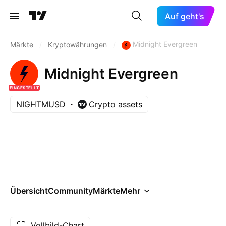
Auf geht's
Midnight Evergreen
Märkte
/
Kryptowährungen
/
Midnight Evergreen
EINGESTELLT
NIGHTMUSD
Crypto assets
Übersicht
Community
Märkte
Mehr
Vollbild-Chart