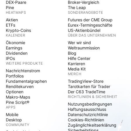
DEX-Paare
Broker-Vergleich
Pine
The Leap
HEATMAPS
SONDERANGEBOTE
Aktien
Futures der CME Group
ETFs
Eurex-Termingeschäfte
Krypto-Coins
US-Aktienbündel
KALENDER
ÜBER DAS UNTERNEHMEN
Ökonomie
Wer wir sind
Earnings
Weltraummission
Dividenden
Blog
IPOs
Hilfe Center
WEITERE PRODUKTE
Karrieren
Media Kit
Nachrichtenstrom
MERCH
Portfolios
Fundamentalgraphen
TradingView-Store
Renditekurven
Tarotkarten für Trader
Optionen
Der C63 TradeTime
Makro-Maps
RICHTLINIEN & SICHERHEIT
Pine Script®
Nutzungsbedingungen
APPS
Haftungsausschluss
Mobile
Datenschutzrichtlinie
Desktop
Cookies-Richtlinien
COMMUNITY
Zugänglichkeitserklärung
Sicherheitstipps