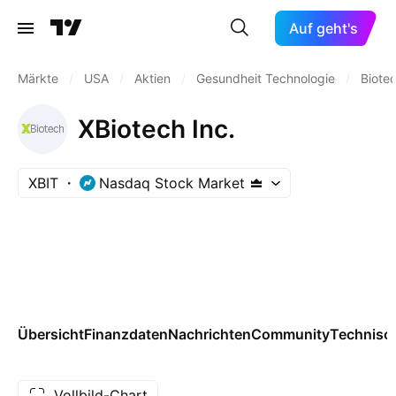
Auf geht's
Märkte
/
USA
/
Aktien
/
Gesundheit Technologie
/
Biote
XBiotech Inc.
XBIT
Nasdaq Stock Market
Übersicht
Finanzdaten
Nachrichten
Community
Technisc
Vollbild-Chart