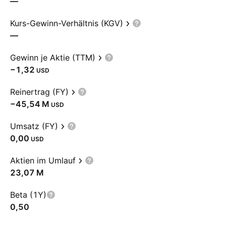
—
Kurs-Gewinn-Verhältnis (KGV)
—
Gewinn je Aktie (TTM)
−1,32
USD
Reinertrag (FY)
‪−45,54 M‬
USD
Umsatz (FY)
0,00
USD
Aktien im Umlauf
‪23,07 M‬
Beta (1Y)
0,50