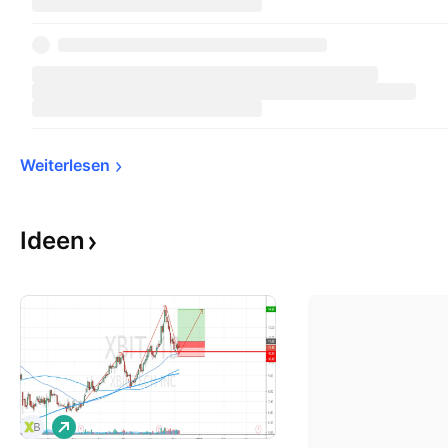
Weiterlesen
Ideen
L
o