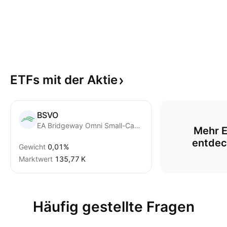
ETFs mit der
Aktie
BSVO
EA Bridgeway Omni Small-Cap Value ETF
Mehr E
entdec
Gewicht
0,01%
Marktwert
‪135,77 K‬
Häufig gestellte Fragen