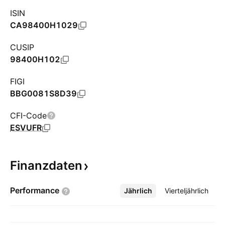
ISIN
CA98400H1029
CUSIP
98400H102
FIGI
BBG0081S8D39
CFI-Code
ESVUFR
Finanzdaten
Performance
Jährlich
Mehr
Vierteljährlich