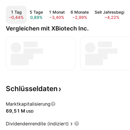
1 Tag
5 Tage
1 Monat
6 Monate
Seit Jahresbeginn
−0,44%
0,89%
−3,40%
−2,99%
−4,22%
Vergleichen mit XBiotech Inc.
Schlüsseldaten
Marktkapitalisierung
‪69,51 M‬
USD
Dividendenrendite (indiziert)