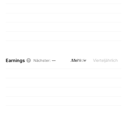
Earnings
Jährlich
Mehr
Vierteljährlich
Nächster
:
—