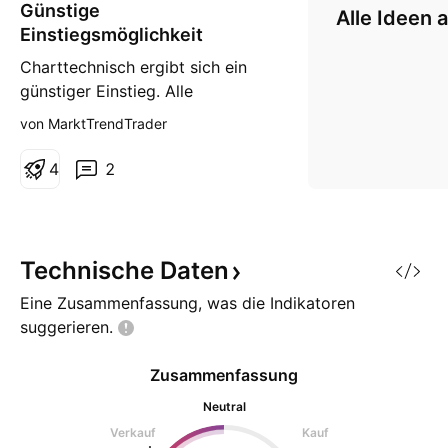
Günstige
n
Alle Ideen 
g
Einstiegsmöglichkeit
Charttechnisch ergibt sich ein
günstiger Einstieg. Alle
Vorzeichnen stehen im
von MarktTrendTrader
Tageschart auf eine neue
Bewegung zum nächsten hoch.
4
2
Selbst mit etwas weniger Risiko
liegt der Stopp noch günstig,
sodass sich ein Chance/Risiko-
Verhältnis von 2,5:1 ergibt. Ich
Technische
Daten
warte noch auf Bestätigung am
Eine Zusammenfassung, was die Indikatoren
Mo.
suggerieren.
Zusammenfassung
Neutral
Verkauf
Kauf