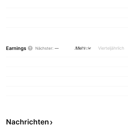
Earnings
Jährlich
Mehr
Vierteljährlich
Nächster
:
—
Nachrichten