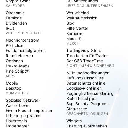
Krypto-Coins
US-Aktienbündel
KALENDER
ÜBER DAS UNTERNEHMEN
Ökonomie
Wer wir sind
Earnings
Weltraummission
Dividenden
Blog
IPOs
Hilfe Center
WEITERE PRODUKTE
Karrieren
Media Kit
Nachrichtenstrom
MERCH
Portfolios
Fundamentalgraphen
TradingView-Store
Renditekurven
Tarotkarten für Trader
Optionen
Der C63 TradeTime
Makro-Maps
RICHTLINIEN & SICHERHEIT
Pine Script®
Nutzungsbedingungen
APPS
Haftungsausschluss
Mobile
Datenschutzrichtlinie
Desktop
Cookies-Richtlinien
COMMUNITY
Zugänglichkeitserklärung
Sicherheitstipps
Soziales Netzwerk
Bug-Bounty-Programm
Wall of Love
Statusseite
Einem Freund empfehlen
GESCHÄFTSLÖSUNGEN
Urheberprogramm
Hausregeln
Widgets
Moderatoren
Charting-Bibliotheken