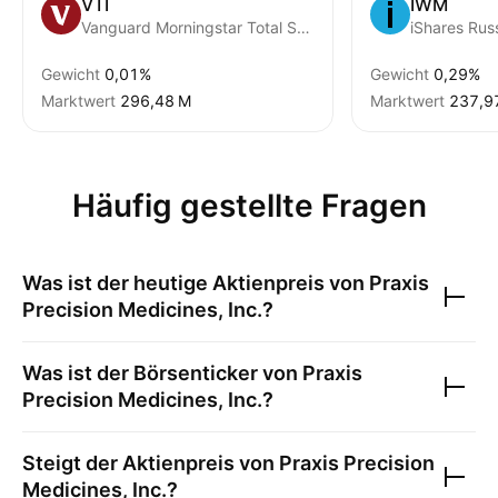
VTI
IWM
Vanguard Morningstar Total Stock Market ETF
iShares Rus
Gewicht
0,01%
Gewicht
0,29%
Marktwert
‪296,48 M‬
Marktwert
‪237,9
Häufig gestellte Fragen
Was ist der heutige Aktienpreis von
Praxis
Precision Medicines, Inc.
?
Was ist der Börsenticker von
Praxis
Precision Medicines, Inc.
?
Steigt der Aktienpreis von
Praxis Precision
Medicines, Inc.
?