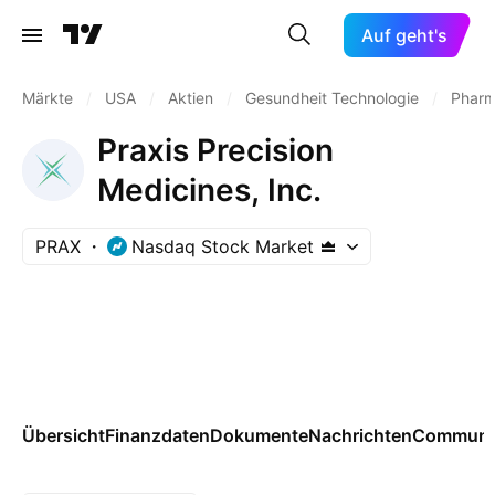
Auf geht's
Märkte
/
USA
/
Aktien
/
Gesundheit Technologie
/
Pharm
Praxis Precision
Medicines, Inc.
PRAX
Nasdaq Stock Market
Übersicht
Finanzdaten
Dokumente
Nachrichten
Communi