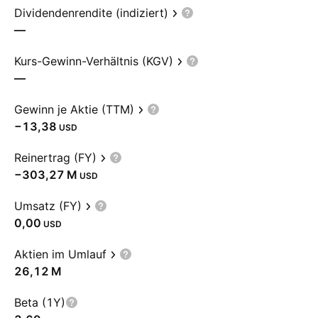
Dividendenrendite (indiziert)
—
Kurs-Gewinn-Verhältnis (KGV)
—
Gewinn je Aktie (TTM)
−13,38
USD
Reinertrag (FY)
‪−303,27 M‬
USD
Umsatz (FY)
0,00
USD
Aktien im Umlauf
‪26,12 M‬
Beta (1Y)