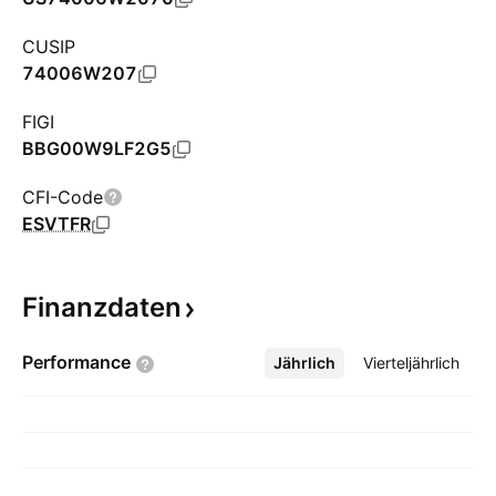
CUSIP
74006W207
FIGI
BBG00W9LF2G5
CFI-Code
ESVTFR
Finanzdaten
Performance
Jährlich
Mehr
Vierteljährlich