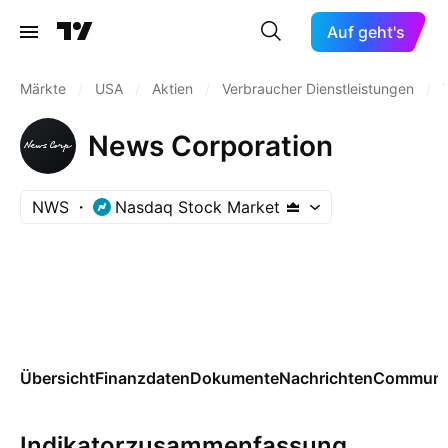
Auf geht's
Märkte
/
USA
/
Aktien
/
Verbraucher Dienstleistungen
/
News Corporation
NWS
Nasdaq Stock Market
Übersicht
Finanzdaten
Dokumente
Nachrichten
Communi
Indikatorzusammenfassung