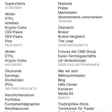
Supercharts
Features
SCREENER
Preise
Marktdaten
Aktien
Abonnements verschenken
ETFs
TRADING
Anleihen
Krypto-Coins
Übersicht
CEX-Paare
Broker
DEX-Paare
Broker-Vergleich
Pine
The Leap
HEATMAPS
SONDERANGEBOTE
Aktien
Futures der CME Group
ETFs
Eurex-Termingeschäfte
Krypto-Coins
US-Aktienbündel
KALENDER
ÜBER DAS UNTERNEHMEN
Ökonomie
Wer wir sind
Earnings
Weltraummission
Dividenden
Blog
IPOs
Hilfe Center
WEITERE PRODUKTE
Karrieren
Media Kit
Nachrichtenstrom
MERCH
Portfolios
Fundamentalgraphen
TradingView-Store
Renditekurven
Tarotkarten für Trader