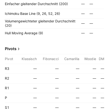
Einfacher gleitender Durchschnitt (200)
—
—
Ichimoku Base Line (9, 26, 52, 26)
—
—
Volumengewichteter gleitender Durchschnitt
—
—
(20)
Hull Moving Average (9)
—
—
Pivots
Pivot
Klassisch
Fibonacci
Camarilla
Woodie
DM
R3
—
—
—
—
—
R2
—
—
—
—
—
R1
—
—
—
—
—
P
—
—
—
—
—
S1
—
—
—
—
—