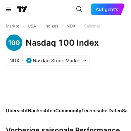
Auf geht's
Märkte
/
USA
/
Indizes
/
NDX
/
Saisonal
Nasdaq 100 Index
NDX
Nasdaq Stock Market
Übersicht
Nachrichten
Community
Technische Daten
Sai
Vorherige saisonale Performance