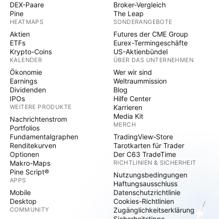
DEX-Paare
Broker-Vergleich
Pine
The Leap
HEATMAPS
SONDERANGEBOTE
Aktien
Futures der CME Group
ETFs
Eurex-Termingeschäfte
Krypto-Coins
US-Aktienbündel
KALENDER
ÜBER DAS UNTERNEHMEN
Ökonomie
Wer wir sind
Earnings
Weltraummission
Dividenden
Blog
IPOs
Hilfe Center
WEITERE PRODUKTE
Karrieren
Media Kit
Nachrichtenstrom
MERCH
Portfolios
Fundamentalgraphen
TradingView-Store
Renditekurven
Tarotkarten für Trader
Optionen
Der C63 TradeTime
Makro-Maps
RICHTLINIEN & SICHERHEIT
Pine Script®
Nutzungsbedingungen
APPS
Haftungsausschluss
Mobile
Datenschutzrichtlinie
Desktop
Cookies-Richtlinien
COMMUNITY
Zugänglichkeitserklärung
Sicherheitstipps